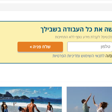
שים בתוך העיר ומחוצה לה.
שמש, מודיעין, מכבים ומכללות רבות שביניהן
נחנו מקווים שהצלחנו בכך, אך אם בכל אופן לא מצאתם בדיוק
שה את כל העבודה בשבילך
התקשר ליועצות הלימודים המיומנות שלנו, שינסו לאתר עבורכם
תלבטים? לקבלת מידע נוסף ללא התחייבות
שלח פניה
ם/ה
לתנאי השימוש ומדיניות הפרטיות