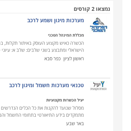
מסלול לימודים של טכנאי מיגון מציע הכשרה מקצועית
נמצאו 2 קורסים
טיפול מיד בתום הקורס. התכנים הנלמדים בקורס הם: 
מערכות מיגון ושמע לרכב
התקנת דיבורית, התקנת כל סוגי מערכות המיגון (אזעקו
מכללת המינהל הטכני
יתרונות קורס טכנאים
הכשרה כאיש מקצוע העוסק באיתור תקלות, בהת
לימודי תואר אקדמי דורשים 3 ש
הישראלי ומתבצע בשני שלבים: שלב א: עיוני
לימודי תעודה או לימודי תואר שני. קורסי טכנאים מ
ראשון לציון
כפר סבא
לאחר סיום הקורס. מסלולי הלימוד של הטכנאים קצרים
להשתלב בשוק העבודה ולמצוא עבודה בוחרים צעירים
תחילת העבודה בתחום הם ממשיכים לרכוש השכלה במ
טכנאי מערכות חשמל ומיגון לרכב
ליהנות מסביבת עבודה יציבה וקבועה לצד שכר הולם.
יעיל הכשרות מקצועיות
דרישות הקבלה לקורס
מסלול שנועד להקנות את כל הכלים הנדרשים לפ
ההרשמה ל
מתמקדים בידע התיאורטי בתחומי החשמל והמי
באר שבע
(לימודי ערב) מקבלים המשתתפים תעודת בוגר קורס.