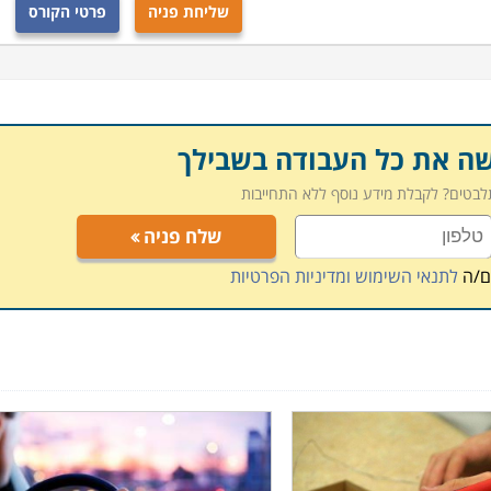
שליחת פניה
פרטי הקורס
מוד באזור המרכז, הצפון והדרום. מכללת מלטש מציעה קורסי
ת מגוון טכנולוגיות מפעילה קורס טכנאי מיגון בראשון לציון.
קטנות תוך התנסות והדגמות על רכבים ומרכזי סימולציה. מכללת
שה את כל העבודה בשבילך
ציון וכפר סבא.
תלבטים? לקבלת מידע נוסף ללא התחייבות
שלח פניה
ם/ה
לתנאי השימוש ומדיניות הפרטיות