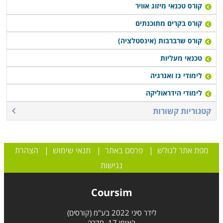
להשתלב תחילה בחברה מקצועית ומובילה בתחום
קורס טכנאי מיזוג אוויר
האלקטרוניקה והחשמל ולצבור ידע וניסיון ורק בשלב מאוחר
קורס בקרים מתוכנתים
יותר, לפתוח עסק עצמאי, שכן ישנה אחריות רבה לעסק
קורס שרברבות (אינסטלציה)
העומד בפני עצמו על כל טעות או תקלה מאשר גיבוי הניתן
טכנאי מעליות
מהחברה המעסיקה.
לימודי גז ואנרגיה
לימודי הידראוליקה
קטגוריות קשורות
מפת אתר לגולש
|
פרסם באתר
|
תנאי שימוש
|
הצהרת
נגישות
Coursim
לידר סיני 2022 בע"מ (קורסים)
האומן 17, חדרה