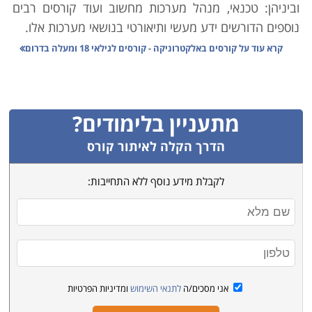
וביניהן: טכנאי, מנהל מערכות מחשוב ועוד קורסים רבים
נוספים הדורשים ידע מעשי ותיאורטי בנושאי מערכות אלו.
קרא עוד על
קורסים באלקטרוניקה - קורסים לגילאי 18 ומעלה בדרום
במסגרת הקורסים בתחום תוכלו בתוך זמן קצר, לרכוש
מקצוע שעשוי להיות הצעד הראשון לקראת תחילתה של
קריירה מקצועית מצליחה, שכן מרבית המוצרים החשמליים
מתעניין בלימודים?
כיום, עובדים על מערכות אלקטרוניות מורכבות ועדינות
והצורך באנשי מקצוע בתחום זה עולה מידי שנה, כמו גם
הדרך הקלה לאיתור קורס
ניתן להתחיל בחברה בתפקיד זוטר ועם הזמן לעבור קורסי
לקבלת מידע נוסף ללא התחייבות:
העשרה ולהתקדם לתפקידים בכירים.
מרבית הלימודים אינם דורשים כל ידע מוקדם, עם זאת
בחלקם יש צורך לעבור מבחני קבלה הבוחנים ידע בסיסי
ביותר באנגלית ומתמטיקה ולכן בטרם אתם נרשמים לאחד
הקורסים , חשוב כי תוודאו כי אתם עומדים בתנאי הקבלה,
אני מסכים/ה
לתנאי השימוש
ומדיניות הפרטיות
כדי שתוכלו מיד להתחיל בקורס ועם סיומו לצאת עם תעודה