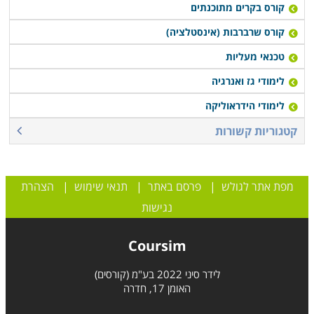
האלקטרוניקה והחשמל ולצבור ידע וניסיון ורק בשלב מאוחר
קורס בקרים מתוכנתים
יותר, לפתוח עסק עצמאי, שכן ישנה אחריות רבה לעסק
קורס שרברבות (אינסטלציה)
העומד בפני עצמו על כל טעות או תקלה מאשר גיבוי הניתן
טכנאי מעליות
מהחברה המעסיקה.
לימודי גז ואנרגיה
לימודי הידראוליקה
קטגוריות קשורות
מפת אתר לגולש
|
פרסם באתר
|
תנאי שימוש
|
הצהרת
נגישות
Coursim
לידר סיני 2022 בע"מ (קורסים)
האומן 17, חדרה