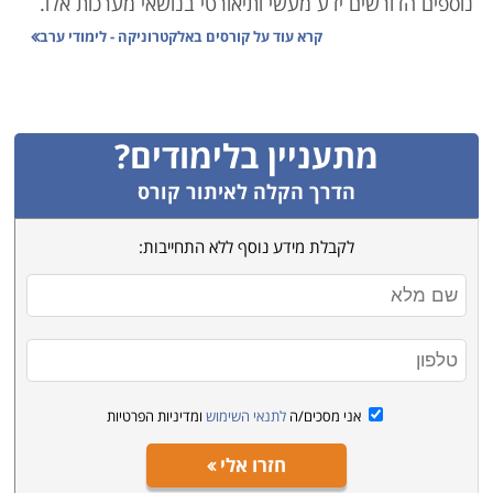
נוספים הדורשים ידע מעשי ותיאורטי בנושאי מערכות אלו.
קרא עוד על
קורסים באלקטרוניקה - לימודי ערב
במסגרת הקורסים בתחום תוכלו בתוך זמן קצר, לרכוש
מקצוע שעשוי להיות הצעד הראשון לקראת תחילתה של
קריירה מקצועית מצליחה, שכן מרבית המוצרים החשמליים
מתעניין בלימודים?
כיום, עובדים על מערכות אלקטרוניות מורכבות ועדינות
והצורך באנשי מקצוע בתחום זה עולה מידי שנה, כמו גם
הדרך הקלה לאיתור קורס
ניתן להתחיל בחברה בתפקיד זוטר ועם הזמן לעבור קורסי
לקבלת מידע נוסף ללא התחייבות:
העשרה ולהתקדם לתפקידים בכירים.
מרבית הלימודים אינם דורשים כל ידע מוקדם, עם זאת
בחלקם יש צורך לעבור מבחני קבלה הבוחנים ידע בסיסי
ביותר באנגלית ומתמטיקה ולכן בטרם אתם נרשמים לאחד
הקורסים , חשוב כי תוודאו כי אתם עומדים בתנאי הקבלה,
אני מסכים/ה
לתנאי השימוש
ומדיניות הפרטיות
כדי שתוכלו מיד להתחיל בקורס ועם סיומו לצאת עם תעודה
חזרו אלי
מקצועית והתחיל ולהשתלב בענף ההייטק.