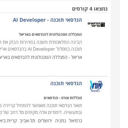
נמצאו 4 קורסים
מה לומדים
הנדסאי תוכנה - AI Developer
כל יסודות ומבואות המקצוע, ההיסטוריה של המחשב, מ
נוספות בהן נעשה שימוש בתוכנה. כמו כן נלמדים תפקיד
המכללה הטכנולוגית להנדסאים באריאל
אלקטרוניים. בהמשך הדרך, לומדים הסטודנטים כיצד ניגש
הבינה המלאכותית משנה במהירות הבזק את חוק
בחירת שפת התכנות המתאימה ביותר, הגדרת הדרישות וה
תוכנה במסלול AI Developer בהנדסאים אריאל מעניקים לכם את ההזדמנות להתייצב בחזית העשייה
התוכנה.
אריאל - המכללה הטכנולוגית להנדסאים באריא
בשלב מתקדם יותר, לומדים הסטודנטים את שפות התכנ
C++, visual basic ועוד שפות תכנות רבות
הנדסאי תוכנה
מכלול הפעולות שניתן לבצע באמצעותה. הסטודנטים לו
בתוכנה המתאימה ביותר לכל פרויקט, וגם לבצע את הת
מכללות אורט - הנדסאים
תואר הנדסאי תוכנה מאפשר להתחיל קריירה מ
הלימודים כוללים גם היבטים ניהוליים בעולם התוכנה. ב
ובתעשייה. לימודים אלה מקיפים סל רחב של ק
צוות מתכנתים, וניהול בית תוכנה על כל המשתמע מכך, 
כרמיאל
נתניה
ירושלים
תל-אביב
קריית ביא
משרד וכדומה. ניתן ללמוד הנדסאי תוכנה בכל אחת מה