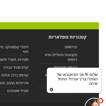
קטגוריות פופלאריות
הנדסאים
לימודי קוסמטיקה, טי
ויופי
מקצועות טיפוליים ופרא
רפואים
מזכירות, משרד וחשב
קורסים מקצועיים
קורס מנהל עבודה
שלום 👋 אני הצ'אטבוט של
לימודי מחשבים ורשתות
קורסים ברכב ונהיגה
האתר! צריך עזרה? התחל
קורסים בניהול
אדריכלות ועיצוב פנים
שיחה.
לימודי שפות
מובייל ואינטרנט