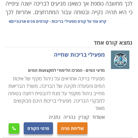
לכך מחשבה נוספת אך כשאנו מגיעים לבריכה ישנה ציפייה
כי היא תהיה נקייה ובטוחה עבור המתרחצים. אחריות לכך
מוטלת על מפעיל המקום אשר תפקידו לדאוג כי למתרחצים
קרא עוד על
קורס מפעילי בריכות - קורסים פנים ארגוניים
תהיה חוויה חיובית הן בהיבט הניקיון והן בהיבט הבטיחות.
מנקודת מבט אחרת אם בריכה אינה מתוחזקת והיגיינית
נמצא קורס אחד
המתרחצים מצויים בסיכון להיפצע או לחלות. לכן, יש צורך
מפעילי בריכות שחייה
בקורס מפעילי בריכות מיומנים שהוכשרו במיוחד וידעו לקחת
בחשבון את כל ההיבטים הכרוכים בהפעלת הבריכה.
מדעי המים - המרכז הלימודי למקצועות המים
מפעילי בריכה אחראים על ניהול מקיף של איכות
במסגרת קורס מפעילי בריכות נלמדים כל תחומי האחזקה
המים והפעלה תקינה של הבריכה. משרד הבריאות
והניהול, תפעול של תהליכים סביבתיים, מערכת הסינון
מחייב ניהול מוקפד על מנת להבטיח רחצה בטוחה
ותחזוקת הבריכה ועבודה
מול גורמים חיצוניים כדוגמת
למבקרי הבריכה. מפעילי בריכות הינם מבוקשים
ספקים, מתרחצים ורשויות
.
מאוד
תחומי הלימוד בקורס נחלקים לנושאים על פי סוג העבודה
אשדוד
קצרין
נהריה
נתניה
הנדרשת. בתחום המים נלמדת כל תורת השמירה והפיקוח
שליחת פניה
פרטי הקורס

על איכות המים, השימוש בחומרי ניקוי וסטריליזציה כדוגמת