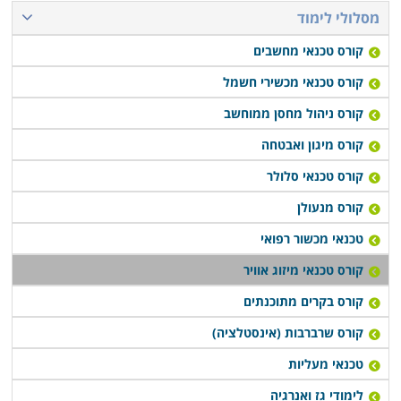
מבוקש ולסלול לעצמם קריירה רווחית ובתנאי העסקה טובים
מסלולי לימוד
יותר. חלק מהמכללות מעניקות שירותי השמה לבוגרים, ובכך
קורס טכנאי מחשבים
מקלות עליהם בצעדיהם הראשונים בשוק העבודה.
קורס טכנאי מכשירי חשמל
לימודי קורס טכנאי מיזוג אוויר מתקיימים במוסדות לימוד
קורס ניהול מחסן ממוחשב
רבים ברחבי הארץ: חיפה, תל אביב, רמת גן, פתח תקווה,
קורס מיגון ואבטחה
כפר סבא ועוד במספר מקומות רבים ברחבים הארץ.
קורס טכנאי סלולר
במרבית המקומות מדובר בלימודי ערב או בוקר במסלול
קורס מנעולן
גמיש, כך שאפשר יהיה לעבור את הקורס במקביל להמשך
העבודה הקיימת.
טכנאי מכשור רפואי
קורס טכנאי מיזוג אוויר
קורס בקרים מתוכנתים
קורס שרברבות (אינסטלציה)
טכנאי מעליות
לימודי גז ואנרגיה