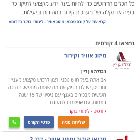
כל הכלים הדרושים כדי להיות בעלי ידע מקצועי לתיקון כל
בעיה או תקלה של מערכות קירור במהירות וביעילות.
אם יש נושא שניתן להיות בטוחים כי תמיד יהיה בו ביקוש,
קרא עוד על
קורס טכנאי מיזוג אוויר - לימודי בוקר בדרום
הרי הוא מיזוג אוויר. קל לשכוח זאת, אבל פעם לא היו מזגנים
בכל דירה ובית, ובמכונית היה רק חלון שמסיט את הרוח
נמצאו 4 קורסים
לכיוון הנהג, או מאורר קטן לערבל את האוויר החם והלח.
מיזוג אוויר וקירור
היום, אם חלילה וחס יתקלקל הקירור בעבודה בצהרי חודש
יולי או אוגוסט, רוב הבוסים ירחמו על הצוות, וישלחו אותם
מכללת אין ליין
הביתה עד בואו של הטכנאי הגואל. קשה להאמין שעד לפני
אם אתה בעל חוש טכני ורצון לרכוש מקצוע מעניין
שנים לא רבות היה מיזוג האוויר שמור לבעלי הממון בלבד.
ומכניס, יש לנו בדיוק את מה שאתה מחפש. הדרכה
מעשית מבכירים בענף עם ניסיון של 15 שנה
מזג האוויר בארץ מקצין והולך יד ביד עם השפעות
בתחום, עם אפשרות לתעודת
ההתחממות הגלובלית. המערכות האקלימיות הופכות
קורסים - לימודי בוקר
קיצוניות וקשות יותר, והמועקה מורגשת בעיקר בקיץ, שהופך
שליחת פניה
פרטי הקורס

יותר ויותר ארוך, אבל פחות ופחות נסבל. לכן אם נחפש
תחום שבו אנו מניחים שתמיד יהיה ביקוש יציב ומתמשך,
טכנאי קירור ומיזוג אוויר - דרג 2