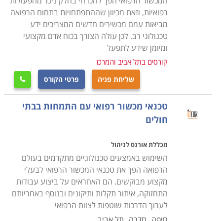
המכשור הרפואי הפך להכרחי בחלק ניכר מהפעולות
הרפואי נדרש למענה סביב השעון ולקפדנות חסרת פשרות.
רפואיות, וזאת מכיוון שההתפתחויות בתחום הרפואה
בנוסף למשימת התחזוקה והתקינות השוטפת, עליו לקיים לא
מביאות עמם מכשירים חדשים המצריכים ידע
פעם הדרכות אישיות או מרוכזות לצוות הרפואי והמנהלתי
טכנולוגי רב. לכן עולה הצורך בכוח אדם מקצועי
בנוגע לשימוש הנכון והמדוייק בציוד.
ומיומן שידע לתפעל
קורסים בתל אביב והמרכז
הבדל נוסף ומהותי בין טכנאי רגיל לטכנאי ציוד רפואי הוא
שליחת פניה
פרטי הקורס

כמובן זהות ומהות המעסיק. אם טכנאי סטנדרטי פועל בדרך
כלל במעבדות פרטיות, במתן שירות נייד בתור עצמאי, או
טכנאי מכשור רפואי עם התמחות בבתי
כשכיר בשירות לקוחות יבואן מסויים, הרי שהטכנאי הרפואי
חולים
עובד עבור ארגונים מענף הרפואה, אשר מאופיין במשכורות
גבוהות יותר הן בסקטור הציבורי והן בזה הפרטי, ובתנאי
מכללת אורנס לניהול
העסקה עדיפים. חלק ממסלולי הלימוד אפילו נערכים
השימוש באמצעים טכנולוגיים מתקדמים בעולם
הרפואה הפך את טכנאי המכשור הרפואי לבעלי
בשיתוף ארגונים רפואיים כמו בתי חולים, אשר רואים בהם
מקצוע מבוקשים. הם האחראים על ביצוע עבודות
הזדמנות להבטיח לעצמם את המצטיינים כאנשי צוות
התחזוקה, איתור תקלות ותיקונים ובנוסף באחריותם
עתידיים.
לערוך הדרכות שוטפות לצוות הרפואי
חיפה
חדרה
תל אביב