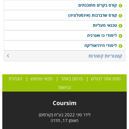
קורס בקרים מתוכנתים
קורס שרברבות (אינסטלציה)
טכנאי מעליות
לימודי גז ואנרגיה
לימודי הידראוליקה
קטגוריות קשורות
מפת אתר לגולש
|
פרסם באתר
|
תנאי שימוש
|
הצהרת
נגישות
Coursim
לידר סיני 2022 בע"מ (קורסים)
האומן 17, חדרה