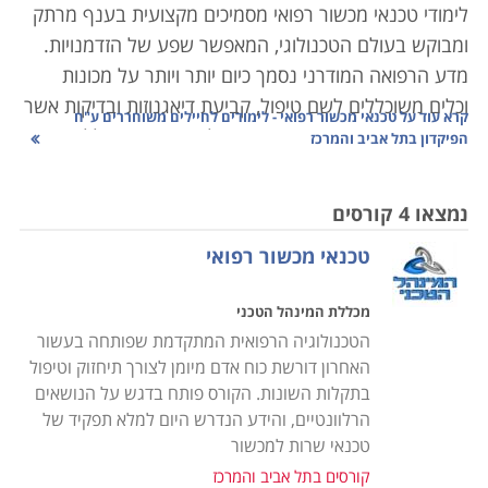
לימודי טכנאי מכשור רפואי מסמיכים מקצועית בענף מרתק
ומבוקש בעולם הטכנולוגי, המאפשר שפע של הזדמנויות.
מדע הרפואה המודרני נסמך כיום יותר ויותר על מכונות
וכלים משוכללים לשם טיפול, קביעת דיאגנוזות ובדיקות אשר
קרא עוד על
טכנאי מכשור רפואי - לימודים לחיילים משוחררים ע"ח
פעם היו מבוצעות ידנית או פשוט לא היו קיימות כלל.
הפיקדון בתל אביב והמרכז
הרפואה בארץ היא אחת מהמובילות בעולם, ובהתאמה,
המכשור המופעל בה מצוי בקדמת החזית הטכנולוגית. ציוד
נמצאו 4 קורסים
רפואי הוא יקר ערך הן מבחינת עלותו הכלכלית שמגיעה
טכנאי מכשור רפואי
לעתים למיליונים, והן מבחינת חיוניותו לתפעולן השוטף של
המערכות המורכבות בהן הוא פועל.
מכללת המינהל הטכני
הטכנולוגיה הרפואית המתקדמת שפותחה בעשור
למשל מכונת
MRI
, עלותה 2-3 מיליון דולר, וכל סריקה שלה
האחרון דורשת כוח אדם מיומן לצורך תיחזוק וטיפול
מתומחרת בכמה אלפי שקלים; בתי חולים אשר מחזיקים
בתקלות השונות. הקורס פותח בדגש על הנושאים
ברשותם מכשיר זה מפעילים אותו בניצולת מירבית, לעתים
הרלוונטיים, והידע הנדרש היום למלא תפקיד של
גם 24 שעות ביממה, דבר שמן הסתם גורר בלאי מהיר יותר
טכנאי שרות למכשור
של הציוד. השבתת סורק שכזה עלולה לשבש פעילות באותו
קורסים בתל אביב והמרכז