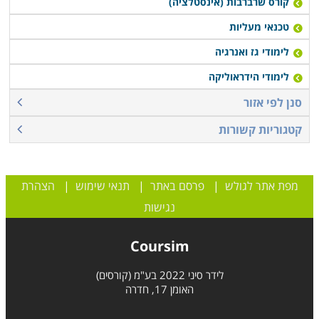
קורס שרברבות (אינסטלציה)
טכנאי מעליות
לימודי גז ואנרגיה
לימודי הידראוליקה
סנן לפי אזור
קטגוריות קשורות
מפת אתר לגולש
|
פרסם באתר
|
תנאי שימוש
|
הצהרת
נגישות
Coursim
לידר סיני 2022 בע"מ (קורסים)
האומן 17, חדרה