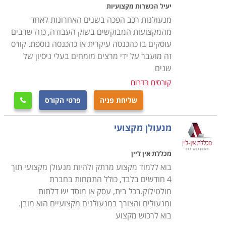
מנעולים אנלוגיים ואלקטרונים והכשרה מעשית פרקטית
יעיל הכשרות מקצועיות
לפתיחת תקלות באופן מדויק, מבלי לגרום נזק למערכת
מנעולנות רכב הפכה בשנים האחרונות לאחד
עצמה.
מהמקצועות המבוקשים בשוק העבודה, כזה שרבים
עוסקים בו כהכנסה עיקרית או כהכנסה נוספת. קורס
זה מועבר על ידי מרצים מומחים בעלי ניסיון של
הקורס מותאם לאנשים עובדים, בתכנית לימודים מרוכזת, כך
שנים
שניתן להמשיך לעבוד במקביל ללימודים בקורס ובתוך כ- 4
קורסים בדרום
חודשים לקבל תעודה מקצועית בתחום, אשר באמצעותה
ניתן להשתלב במקומות עבודה רבים כשכיר או לחילופין
שליחת פניה
פרטי הקורס

לפתוח עסק עצמאי.
מנעולן מקצועי
היכן ניתן ללמוד
מכללת אין ליין
בוא ללמוד מקצוע מרתק ולהיות מנעולן מקצועי תוך
לימודי קורס מנעולנות מתקיימים במרכזי לימוד רבים,
4 חודשים בלבד, כולל התמחות בחברת
בתכניות לימודים אישיות עם לווי מקצועי צמוד, כאשר חשוב
מולטילוק.בכל בית, עסק או מוסד יש דלתות
לוודא כי מקום הלימודים הינו עם וותק והמורים הינם מנוסים
ומנעולים והצורך במנעולנים מקצועיים הוא מובן.
בתחום, כמו גם כי התעודה הניתנת בסיומו של הקורס הינו
בוא לרכוש מקצוע