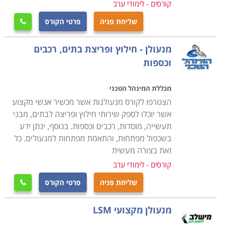
מקצועית ומוכרת בחברות המובילות בתחום זה.
קורסים - לימודי ערב
שליחת פניה
פרטי הקורס

בחלק ממוסדות הלימוד קיימת מערכת השמה של כוח אדם,
אשר מטרתה לסייע למסיימים את הקורס בהצלחה למצוא
מנעולן - חילוץ ופריצת בתים, רכבים
מקום עבודה ולהשתלב מייד בשוק העבודה, לכן רצוי לבחור
וכספות
קורס מנעולן במוסד לימודי אשר מעניק את השירות הזה על
מנת שתוכלו להתחיל בקריירה מצליחה מייד לאחר הקורס.
מכללת המינהל הטכני
הצטרפו לקורס מנעולנות אשר מכשיר אנשי מקצוע
אשר יוכלו לספק שירותי חילוץ ופריצה לבתים, מבני
תעשייה, מוסדות, רכבים וכספות. בנוסף, ינתן ידע
בשכפול מפתחות, והתאמת מפתחות למנעולים. כל
זאת בצורה מעשית
קורסים - לימודי ערב
שליחת פניה
פרטי הקורס

מנעולן מקצועי LSM