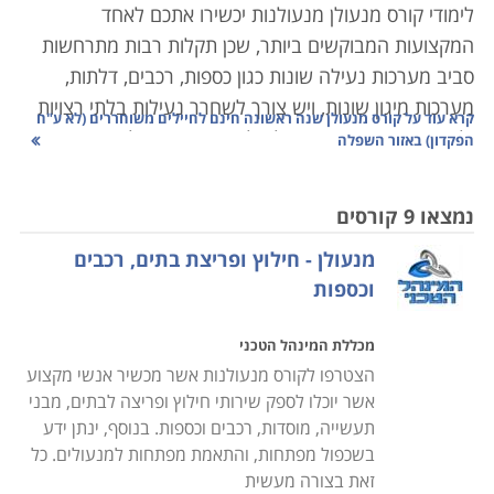
לימודי קורס מנעולן מנעולנות יכשירו אתכם לאחד
המקצועות המבוקשים ביותר, שכן תקלות רבות מתרחשות
סביב מערכות נעילה שונות כגון כספות, רכבים, דלתות,
מערכות מיגון שונות, ויש צורך לשחרר נעילות בלתי רצויות
קרא עוד על
קורס מנעולן שנה ראשונה חינם לחיילים משוחררים (לא ע"ח
ולשחרר מפתחות, תוך יכולת לאבחן את התקלה באופן מהיר,
הפקדון) באזור השפלה
יעיל ואפקטיבי.
נמצאו 9 קורסים
רבים מאתנו נתקלים בבעיה המוכרת של דלת שלא ניתן
מנעולן - חילוץ ופריצת בתים, רכבים
לנעול אותה בשל מפתח שנשבר בתוך המנעול או רכב
וכספות
שננעל בשל מפתח שנשכח בתוך הרכב או הלך לאיבוד ואין
במקרה זה ברירה אלא להזמין איש מקצוע מנוסה שיוכל
מכללת המינהל הטכני
בתוך מספר דקות למצוא את הדרך לפרוץ את המערכת
הצטרפו לקורס מנעולנות אשר מכשיר אנשי מקצוע
ולאפשר הפעלה תקינה.
אשר יוכלו לספק שירותי חילוץ ופריצה לבתים, מבני
תעשייה, מוסדות, רכבים וכספות. בנוסף, ינתן ידע
קורס מנעולן מעניק ידע מהבסיס, כך שאין כל צורך בידע
בשכפול מפתחות, והתאמת מפתחות למנעולים. כל
מוקדם, וכל אחד שהתחום מעניין אותו, יוכל לקחת בו חלק
זאת בצורה מעשית