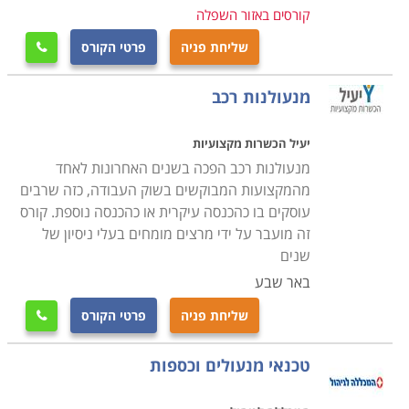
ולרכוש לעצמו מקצוע מבוקש ומוביל ואף רווחי ביותר.
קורסים באזור השפלה
במסגרת הקורס יועברו שיעורים תיאורטיים בנושאי סוגי
שליחת פניה
פרטי הקורס

המנעולים ומערכות הנעילה השונות, טכניקות פריצה,
מנעולים אנלוגיים ואלקטרונים והכשרה מעשית פרקטית
מנעולנות רכב
לפתיחת תקלות באופן מדויק, מבלי לגרום נזק למערכת
עצמה.
יעיל הכשרות מקצועיות
מנעולנות רכב הפכה בשנים האחרונות לאחד
הקורס מותאם לאנשים עובדים, בתכנית לימודים מרוכזת, כך
מהמקצועות המבוקשים בשוק העבודה, כזה שרבים
עוסקים בו כהכנסה עיקרית או כהכנסה נוספת. קורס
שניתן להמשיך לעבוד במקביל ללימודים בקורס ובתוך כ- 4
זה מועבר על ידי מרצים מומחים בעלי ניסיון של
חודשים לקבל תעודה מקצועית בתחום, אשר באמצעותה
שנים
ניתן להשתלב במקומות עבודה רבים כשכיר או לחילופין
באר שבע
לפתוח עסק עצמאי.
שליחת פניה
פרטי הקורס

היכן ניתן ללמוד
טכנאי מנעולים וכספות
לימודי קורס מנעולנות מתקיימים במרכזי לימוד רבים,