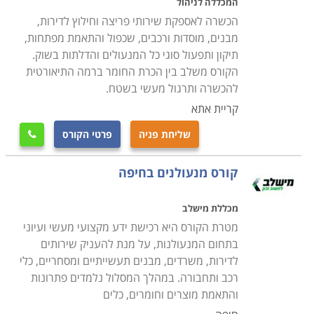
המכללה לניהול
בתכניות לימודים אישיות עם לווי מקצועי צמוד, כאשר חשוב
הכשרה לאספקת שירותי פריצה וחילוץ לדירות,
לוודא כי מקום הלימודים הינו עם וותק והמורים הינם מנוסים
מבנים, מוסדות ורכבים, שכפול והתאמת מפתחות,
בתחום, כמו גם כי התעודה הניתנת בסיומו של הקורס הינו
תיקון ותפעול סוגי כל המנעולים והדלתות בשוק.
מקצועית ומוכרת בחברות המובילות בתחום זה.
הקורס משלב בין הכרת החומר ברמה התיאורטית
להכשרה ותרגול מעשי בשטח.
בחלק ממוסדות הלימוד קיימת מערכת השמה של כוח אדם,
קריית אתא
אשר מטרתה לסייע למסיימים את הקורס בהצלחה למצוא
שליחת פניה
פרטי הקורס

מקום עבודה ולהשתלב מייד בשוק העבודה, לכן רצוי לבחור
קורס מנעולן במוסד לימודי אשר מעניק את השירות הזה על
קורס מנעולנים בחיפה
מנת שתוכלו להתחיל בקריירה מצליחה מייד לאחר הקורס.
מכללת מישלב
מטרת הקורס היא רכישת ידע מקצועי מעשי ועיוני
בתחום המנעולנות, על מנת להעניק שירותים
לדירות, משרדים, מבנים תעשייתיים ומסחריים, כלי
רכב ותחבורה. במהלך המסלול נלמדים פתרונות
והתאמת מוצרים וחומרים, כלים