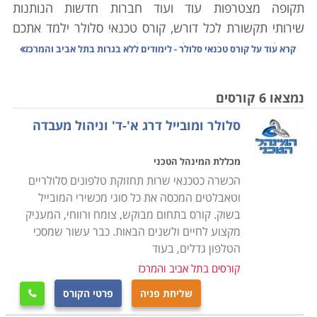
תקופה מצטרפות עוד ועוד חברות חדשות הנותנות
שירותי תקשורת לכל דורש, קורס טכנאי סלולר ילמד אתכם
את כל הנדרש על מנת לאתר תקלות במכשירים, מתן שירותי
קרא עוד על
קורס טכנאי סלולר - לימודים ללא בגרות בתל אביב והמרכז
תחזוקה שוטפת וכן תחזוק כל הציוד ההיקפי בתחום זה.
נמצאו 6 קורסים
הלימודים כוללים ידע מעשי ותיאורטי בתחום של
סלולר ומובייל דרג א'-ד' וניהול מעבדה
אלקטרוניקה, חשמל, מערכות המכשירים, ידע טכני בתיקון
תקלות, כרטיסים אלקטרונים ועוד, הקורס מועבר באופן יסודי
מכללת המינהל הטכני
ומעמיק מהבסיס, כך שאין כל צורך בידע מוקדם וכל מי
הכשרה כטכנאי שרות תחזוקת טלפונים סלולריים
שעולם זה מרתק בעניו, יוכל למצוא עניין ומקצוע לעתיד
וטאבלטים המכסה את כל סוגי מכשירי המובייל
בסיום ההכשרה.
בשוק. קורס בתחום מבוקש, צומח ורווחי, המעניק
מקצוע לחיים ולשנים הבאות. כבר עשור שמסכי
הקורס מתאים לחיילים משוחררים בתחילת דרכם
הטלפון גדלים, בעוד
המקצועית, שכן בתוך קורס קצר של מספר חודשים, יקבלו
קורסים בתל אביב והמרכז
בסיומו תעודה מקצועית אשר ניתן יהיה באמצעותה
שליחת פניה
פרטי הקורס

להשתלב באחד מהחברות הרבות בתחום, או במעבדות