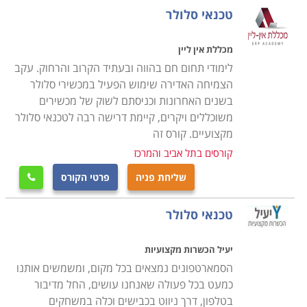
פרטיות, כך שאפשרויות התעסוקה הינן רבות ומגוונות כמו
טכנאי סלולר
גם השכר משתלם.
מכללת אין ליין
קורס טכנאי סלולר להסבה מקצועית
לימודי תחום חם בהווה ובעתיד הקרוב והרחוק. עקב
בעבר, כל מי שלמד מקצוע מסוים, המשיך בו עד הפנסיה,
הצמיחה האדירה שימוש הפעיל במכשירי סלולר
אך כיום מקובל מאוד להחליף קריירה, הן משום הרצון לנסות
בשנים האחרונות וכניסתם לשוק של מכשירים
משוכללים ויקרים, קיימת דרישה רבה לטכנאי סלולר
תחום חדש והן משום שיקולי שכר וקידום. לכן, דווקא משום
מקצועיים. קורס זה
שעולם הסלולר הינו אחד הענפים הדינמיים והמתפתחים
קורסים בתל אביב והמרכז
ביותר הרי שמדובר במקצוע שכדאי להפוך אותו לקריירה
שניה ולהתחיל לבנות מסלול מקצועי רווחי ומרתק.
שליחת פניה
פרטי הקורס

טכנאי סלולר
העובדה כי הקורס אינו דורש ידע מוקדם, מאפשרת לבצע
את ההסבה המקצועית באופן פשוט ומהיר ביותר, כך גם מי
יעיל הכשרות מקצועיות
שמעולם לא עסק בחשמל או אלקטרוניקה יוכל ללמוד
הסמארטפונים נמצאים בכל מקום, ומשמשים אותנו
בקורס את כל הנדרש כדי להיות טכנאי מנוסה ומקצועי, שכן
כמעט בכל פעולה שאנחנו עושים, החל מדיבור
אין משמעות לגיל, צריך רק רצון, השקעה ושאיפה להצליח.
בטלפון, דרך ניווט בכבישים וכלה במשחקים