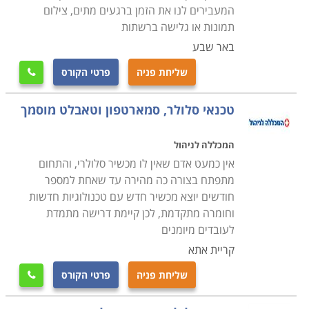
המעבירים לנו את הזמן ברגעים מתים, צילום
מסגרות הלימוד מתקיימות בתכנית לימודים גמישה, כך
תמונות או גלישה ברשתות
שניתן לשלב לימודי קורס טכנאי סלולר תוך כדי העבודה
באר שבע
הקיימת, ועם קבלת התעודה להתחיל בדרך מקצועית
שליחת פניה
פרטי הקורס

חדשה.
טכנאי סלולר, סמארטפון וטאבלט מוסמך
המכללה לניהול
אין כמעט אדם שאין לו מכשיר סלולרי, והתחום
מתפתח בצורה כה מהירה עד שאחת למספר
חודשים יוצא מכשיר חדש עם טכנולוגיות חדשות
וחומרה מתקדמת, לכן קיימת דרישה מתמדת
לעובדים מיומנים
קריית אתא
שליחת פניה
פרטי הקורס
