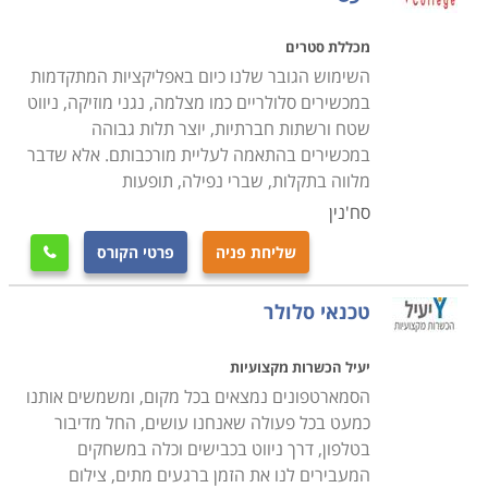
קורס טכנאי סלולר להסבה מקצועית
מכללת סטרים
בעבר, כל מי שלמד מקצוע מסוים, המשיך בו עד הפנסיה,
השימוש הגובר שלנו כיום באפליקציות המתקדמות
אך כיום מקובל מאוד להחליף קריירה, הן משום הרצון לנסות
במכשירים סלולריים כמו מצלמה, נגני מוזיקה, ניווט
תחום חדש והן משום שיקולי שכר וקידום. לכן, דווקא משום
שטח ורשתות חברתיות, יוצר תלות גבוהה
במכשירים בהתאמה לעליית מורכבותם. אלא שדבר
שעולם הסלולר הינו אחד הענפים הדינמיים והמתפתחים
מלווה בתקלות, שברי נפילה, תופעות
ביותר הרי שמדובר במקצוע שכדאי להפוך אותו לקריירה
סח'נין
שניה ולהתחיל לבנות מסלול מקצועי רווחי ומרתק.
שליחת פניה
פרטי הקורס

העובדה כי הקורס אינו דורש ידע מוקדם, מאפשרת לבצע
את ההסבה המקצועית באופן פשוט ומהיר ביותר, כך גם מי
טכנאי סלולר
שמעולם לא עסק בחשמל או אלקטרוניקה יוכל ללמוד
בקורס את כל הנדרש כדי להיות טכנאי מנוסה ומקצועי, שכן
יעיל הכשרות מקצועיות
הסמארטפונים נמצאים בכל מקום, ומשמשים אותנו
אין משמעות לגיל, צריך רק רצון, השקעה ושאיפה להצליח.
כמעט בכל פעולה שאנחנו עושים, החל מדיבור
בטלפון, דרך ניווט בכבישים וכלה במשחקים
מסגרות הלימוד מתקיימות בתכנית לימודים גמישה, כך
המעבירים לנו את הזמן ברגעים מתים, צילום