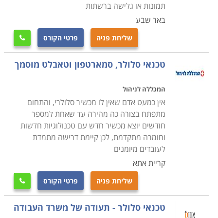
שניתן לשלב לימודי קורס טכנאי סלולר תוך כדי העבודה
תמונות או גלישה ברשתות
הקיימת, ועם קבלת התעודה להתחיל בדרך מקצועית
באר שבע
חדשה.
שליחת פניה
פרטי הקורס

טכנאי סלולר, סמארטפון וטאבלט מוסמך
המכללה לניהול
אין כמעט אדם שאין לו מכשיר סלולרי, והתחום
מתפתח בצורה כה מהירה עד שאחת למספר
חודשים יוצא מכשיר חדש עם טכנולוגיות חדשות
וחומרה מתקדמת, לכן קיימת דרישה מתמדת
לעובדים מיומנים
קריית אתא
שליחת פניה
פרטי הקורס

טכנאי סלולר - תעודה של משרד העבודה