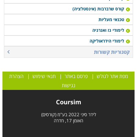
קורס שרברבות (אינסטלציה)
טכנאי מעליות
לימודי גז ואנרגיה
לימודי הידראוליקה
קטגוריות קשורות
מפת אתר לגולש
|
פרסם באתר
|
תנאי שימוש
|
הצהרת
נגישות
Coursim
לידר סיני 2022 בע"מ (קורסים)
האומן 17, חדרה