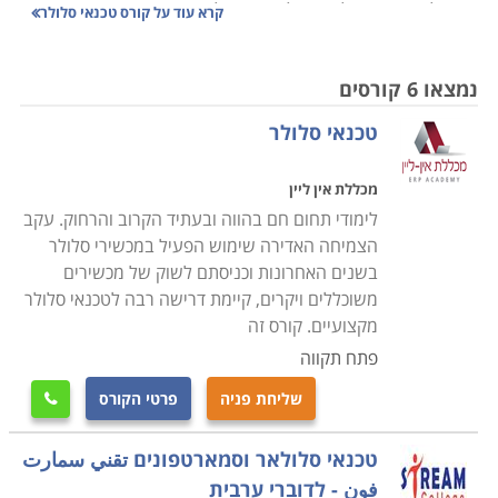
את כל הנדרש על מנת לאתר תקלות במכשירים, מתן שירותי
קרא עוד על
קורס טכנאי סלולר
תחזוקה שוטפת וכן תחזוק כל הציוד ההיקפי בתחום זה.
נמצאו 6 קורסים
הלימודים כוללים ידע מעשי ותיאורטי בתחום של
טכנאי סלולר
אלקטרוניקה, חשמל, מערכות המכשירים, ידע טכני בתיקון
תקלות, כרטיסים אלקטרונים ועוד, הקורס מועבר באופן יסודי
מכללת אין ליין
ומעמיק מהבסיס, כך שאין כל צורך בידע מוקדם וכל מי
לימודי תחום חם בהווה ובעתיד הקרוב והרחוק. עקב
שעולם זה מרתק בעניו, יוכל למצוא עניין ומקצוע לעתיד
הצמיחה האדירה שימוש הפעיל במכשירי סלולר
בסיום ההכשרה.
בשנים האחרונות וכניסתם לשוק של מכשירים
משוכללים ויקרים, קיימת דרישה רבה לטכנאי סלולר
הקורס מתאים לחיילים משוחררים בתחילת דרכם
מקצועיים. קורס זה
המקצועית, שכן בתוך קורס קצר של מספר חודשים, יקבלו
פתח תקווה
בסיומו תעודה מקצועית אשר ניתן יהיה באמצעותה
שליחת פניה
פרטי הקורס

להשתלב באחד מהחברות הרבות בתחום, או במעבדות
פרטיות, כך שאפשרויות התעסוקה הינן רבות ומגוונות כמו
טכנאי סלולאר וסמארטפונים تقني سمارت
גם השכר משתלם.
فون - לדוברי ערבית