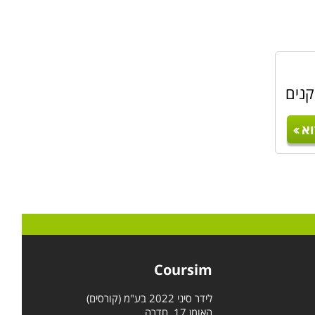
קנים
א
Coursim
לידר סיני 2022 בע"מ (קורסים)
האומן 17, חדרה