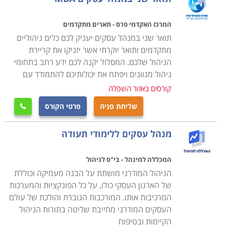
פשוט עשו צעד מכריע ופתחו אותו בפועל גם למרות חוסר
ההשכלה הייעודית. רק כעת, לאחר שהשיקו את המיזם
המרכז האקדמי פרס - תארים מתקדמים
שלהם והעמידו אותו על הרגליים, הם מתפנים ללימוד
תואר שני במנהל עסקים יעניק לכם כלים ניהוליים
פרקטי מקוצר שינחה אותם כיצד לתפעל ולקדם אותו טוב
מתקדמים ותואר יוקרתי אשר יזניקו את קריירת
יותר. הם מגיעים ללימודים אלו כאשר הם בשלים יותר,
הניהול שלכם. המסלול יקנה לכם ידע רחב בתחומי
ניהול מגוונים ויפתח את יכולותיכם להתמודד עם
מכירים את הפרקטיקה מהשטח, את העובדים להם הם
קורסים באזור השפלה
נדרשים לדאוג, ואת הדינמיקה לפיה המנגנון כולו פועל. ניתן
לשער שמנהל זה לא יתפקד במקצועיות נמוכה יותר מאשר
שליחת פניה
פרטי הקורס

עמיתו המלומד המתהדר בתואר ראשון במנהל עסקים או
אפילו תואר שני במנהל עסקים.
מנהל עסקים ללימודי תעודה
מה לומדים במנהל עסקים
המכללה למינהל - בי"ס לניהול
הניהול המודרני מושתת על הבנה מעמיקה וכוללת
לימודי מנהל עסקים לתעודה עוסקים בעיקר בפרקטיקה
של הארגון העסקי כולו, על כל הפונקציות והמערכות
המעשית של המקצוע, תוך שהם מדלגים על חלקים
המרכיבות אותו. המורכבות הגוברת והולכת של עולם
תיאורטיים בעולם הכלכלה לטובת המימד המעשי של לימוד
העסקים המודרני מחייבת שליטה בתורות הניהול
ניהול. במידה רבה דומים הקורסים לגרסה עשירה וארוכה
הקיימות ובטיפוח