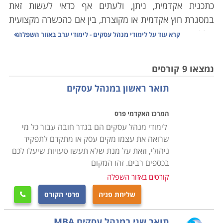
כתכנית אקדמית, ניתן, ולעתים אף כדאי לעשות זאת
במסגרת חוץ אקדמית או מקוצרת, בין אם כהכשרה מקצועית
כוללת, ובין אם כהעשרה נקודתית בנושאים כאלו או אחרים
קרא עוד על
לימודי מנהל עסקים - לימודי ערב באזור השפלה
הנדרשים לשיפור וחיזוק הפעילות העסקית.
נמצאו 9 קורסים
רבים בוחרים ללמוד מנהל עסקים כפתח לקריירה מקצועית
תואר ראשון במנהל עסקים
ועושים זאת ברמה האקדמית עוד טרם שהשתלבו בשוק
העבודה, אחרי הצבא, הטיול למזרח או ברגע הראשון האחר
המרכז האקדמי פרס
שהזדמן להם. תהיה זו טעות להקל ראש בתוכניות לימוד אלו,
לימודי מנהל עסקים הם בגדר חובה עבור כל מי
עומקן, רצינותן או יעילותן, אך פעמים רבות הן מייצרות
שרואה את עצמו מקים עסק או מתקדם לתפקיד
מנהלים עסקיים שמחפשים את דרכם בשוק העבודה
ניהולי, וזאת על מנת שלא תעשו טעויות שיעלו לכם
הניהולי מבלי שאפילו טעמו יום אחד של עבודה אמיתית
בכספים רבים. זהו המקום
בעסק, לא מכירים את הדינמיקה החברתית בין עובדים,
קורסים באזור השפלה
ובוודאי שלא התוודעו לקשיים ולמאבקים של העובד אותו הם
שליחת פניה
פרטי הקורס

מבקשים עתה לנהל ולנווט.
לעומתם עומדים אלו שבמקום ללמוד כיצד להגות עסק רווחי,
תואר שני במנהל עסקים MBA