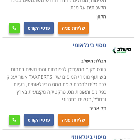
משימות, מנהלים מהדור החדש משתמשים בבינה
שרוצה להתקדם לתפקידים ניהוליים.
מלאכותית על מנת
לימודי מנהל עסקים ניתן ללמוד בכל מוסדות הלימוד בארץ,
מקוון
הן לתואר ראשון והן ללימודי תעודה באוניברסיטאות ומכללות
שליחת פניה
פרטי הקורס

בתל אביב, ירושלים, חיפה, כפר סבא באר שבע, ואפילו
אילת
.
מסוי בינלאומי
מכללת מישלב
קורס מקיף המעודכן לרפורמות והחידושים בתחום
בשיתוף מומחי המיסים של TAXPERTS אשר יעניק
לכם כלים להכרת שפת המס הבינלאומית, בעיות
כפל מס ותאונות מס, פרקטיקה מקצועית בארץ
ובחו“ל, דגשים בתכנוני
תל-אביב
שליחת פניה
פרטי הקורס

מיסוי בינלאומי