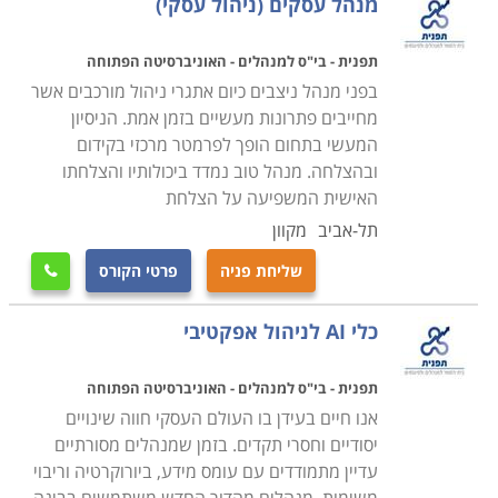
מנהל עסקים (ניהול עסקי)
בעמודים הבאים תוכלו למצוא תכניות שנמשכות החל
מחמישים שעות לימוד אקדמאיות ועד למסלולים שאורכם
תפנית - בי"ס למנהלים - האוניברסיטה הפתוחה
כמעט שנתיים. מכיוון שאין תכנית הסמכה אחידה, היקף
בפני מנהל ניצבים כיום אתגרי ניהול מורכבים אשר
ועומק התכנים משתנים בין מוסד לימוד אחד למשנהו, וכדאי
מחייבים פתרונות מעשיים בזמן אמת. הניסיון
לוודא כי נפח ונושאי הלימודים מתאימים לדרישותיכם
המעשי בתחום הופך לפרמטר מרכזי בקידום
המקצועיות והלוגיסטיות.
ובהצלחה. מנהל טוב נמדד ביכולותיו והצלחתו
האישית המשפיעה על הצלחת
חלק מהקורסים דורשים רקע בתחום או נסיון כתנאי סף
לקבלה, אך רובם המכריע פתוח לכל מי שרכש השכלה
תל-אביב
מקוון
תיכונית ובעל מיומנות בסיסית בתפעול מחשב.
שליחת פניה
פרטי הקורס

אפשרויות תעסוקה בעתיד
כלי AI לניהול אפקטיבי
לימודים אלו מהווים קרש קפיצה לתוך עולם העסקים. על
מנת לפתוח עסק וגם להצליח בו לאורך זמן כשרון טבעי
תפנית - בי"ס למנהלים - האוניברסיטה הפתוחה
למכירות אינו מספיק. נדרשת הסתכלות רחבה והתחשבות
אנו חיים בעידן בו העולם העסקי חווה שינויים
יסודיים וחסרי תקדים. בזמן שמנהלים מסורתיים
בכל מיני גורמים עליהם תלמדו בקורס, כך שלימודים אלה
עדיין מתמודדים עם עומס מידע, ביורוקרטיה וריבוי
חיוניים לכל מי שפותח עסק. בנוסף, מנהלים בחברות או מי