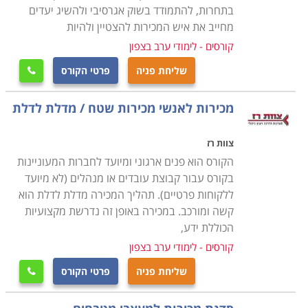
בתחרות, להתמודד בשוק אגרסיבי ולהשיג יעדים
במכירות מדובר גם עליה בשכר עקב כך. ובינינו - כל עובד
מחייב את איש המכירות להצטיין ולהיות
אוהב גם לשבור את השגרה לפעמים ולעבור כמה שעות של
קורסים - לימודי ערב בצפון
סדנה היא שבירת שגרה. סדנת מכירות לארגונים יכולות
להתקיים בכל חברה בכל עיר, החל מחיפה ונהריה בצפון
שליחת פניה
פרטי הקורס

דרך תל אביב וירושלים עד באר שבע ואילת.
מכירות לאנשי מכירות שטח / מדלת לדלת
צוות רז
הקורס הוא פנים ארגוני ומיועד לחברות המעוניינות
בקורס עבור קבוצת עובדים או מנהלים (לא מיועד
ללקוחות פרטיים). תהליך המכירה מדלת לדלת הוא
קשה ומורכב. במכירה באופן זה נדרשת מקצועיות
הכוללת ידע,
קורסים - לימודי ערב בצפון
שליחת פניה
פרטי הקורס
