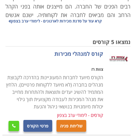
רבים הפנים של החברה. הם מייצגים אותה בפני הקהל
הרחב והם מביאים לחברה את לקוחותיה. ישנם אנשים
קרא עוד על
סדנת מכירות לארגונים - לימודי ערב בצפון
בעלי נטיה טבעית יותר לתקשורת עם אנשים ובעלי יכולות
ורבאליות טובות יותר, אך עדיין כל איש מכירות צריך לקבל
חיזוקים וכלים וסדנת מכירות לארגונים היא בהחלט אפשרות
נמצאו 5 קורסים
טובה.
קורס למנהלי מכירות
תוכן סדנה
צוות רז
בין הנושאים הנלמדים בסדנת מכירות לארגונים הם תהליך
הקורס מיועד לחברות המעוניינות בהדרכה לקבוצת
המכירה: השלבים והמרכיבים שהופכים אותה למנצחת, כיצד
מנהלים בחברה (לא מיועד ללקוחות פרטיים). הלחץ
פונים ללקוח ומתחילים שיחת מכירה- מה נכון ומה לא נכון
המתמיד להשיג יעדים ותוצאות ולהתחרות מחייב
לעשות, זיהוי ואיתור צרכי הלקוח, טכניקות להצגת המוצר
את מנהל המכירות לעבודה מקצועית תוך גילוי
וצורות שכנוע, טיפול בהתנגדויות תוך התמודדות עם סוגי
יכולות מיומנויות בנושאי ניהול והנעת
לקוחות שונים, ניהול משא ומתן עם הלקוח, תקשורת בלתי
קורסים - לימודי ערב בצפון
מילולית ושפת גוף. כל הנושאים נלמדים באופן מעשי תוך
שליחת פניה
פרטי הקורס

ביצוע סימולציות בין המשתתפים וניתוחן. הסדנאות הן פנים