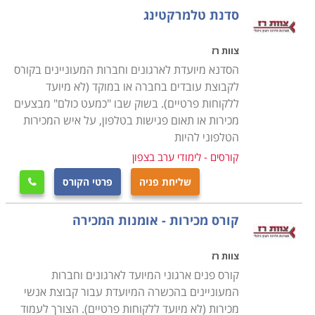
ארגוניות ומותאמות בדיוק לאותו ארגון או חברה ולצרכים
סדנת טלמרקטינג
שלהם. הסדנה מדברת בצורה קונקרטית יותר ופחות כללית
בגלל ההתייחסות למוצרים הספציפים של החברה. איש
צוות רז
המקצוע לומד כיצד להציג מוצרים אלה, על מה לשים את
הסדנא מיועדת לארגונים וחברות המעוניינים בקורס
הדגש כשמציעים אותם למכירה ולמה להתייחס פחות, איך
לקבוצת עובדים בחברה או במוקד (לא מיועד
ללקוחות פרטיים). בשוק שבו "כמעט כולם" מבצעים
לענות לשאלותיהם של הלקוחות באופן שיוכיח ידע ובקיאות
מכירות או תאום פגישות בטלפון, על איש המכירות
לגבי המוצרים.
הטלפוני להיות
משך סדנה
קורסים - לימודי ערב בצפון
סדנת מכירות לאירגונים יכולה להיות בת מספר שעות ויכולה
שליחת פניה
פרטי הקורס

גם להיות קורס ממושך יותר הכולל כמה מפגשים. הכל תלוי
בארגון או בחברה ובסיכום שהם מגיעים אליו עם חברת
קורס מכירות - אומנות המכירה
ההדרכה.
צוות רז
סדנת מסוג זה חשובה גם להעלאת המורל בחברה. כל עובד
קורס פנים ארגוני המיועד לארגונים וחברות
אוהב להרגיש שמשקיעים בו, לקבל הזדמנויות להתפתח
המעוניינים בהכשרה המיועדת עבור קבוצת אנשי
ולרכוש כלים חדשים כדי לבצע את עבודתו טוב יותר, כאשר
מכירות (לא מיועד ללקוחות פרטיים). הצורך לעמוד