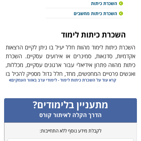
השכרת כיתות
השכרת כיתות מחשבים
השכרת כיתות לימוד
השכרת כיתות לימוד מהוות חלל יעיל בו ניתן לקיים הרצאות
אקדמיות, סדנאות, סמינרים או אירועים עסקיים. השכרת
כיתות מהווה פתרון אידיאלי עבור ארגונים עסקיים, מכללות,
ואנשים פרטיים המחפשים, מחד, חלל גדול מספיק להכיל בו
קרא עוד על
השכרת כיתות לימוד - לימודי ערב באזור העמקים
קבוצה גדולה של אנשים. מאידך, הם זקוקים למקום מסודר
ומאובזר לקיים בו, כאמור, אירועים שונים כגון ימי הדרכה, ימי
עיון, השתלמויות, סדנאות, הרצאות, וכנסים.
מתעניין בלימודים?
הדרך הקלה לאיתור קורס
רוב הכיתות להשכרה כיום מצוידות בציוד אודיו – חזותי חדיש
הכולל מקרן, מסך, ציוד שמע והגברה על מנת שיהיה ניתן
לקבלת מידע נוסף ללא התחייבות:
להקרין מצגות ולהעביר מידע בצורה נוחה למשתתפים. יחד