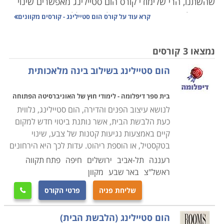
שהשתנו, הרי שלימודי קורס הום סטיילינג מאפשרים שינוי
עיצובי לבית, אך תוך שמירת חלוקת החלל הקיימת. מטבע
קרא עוד על
קורס הום סטיילינג - קורסים מקוונים
הדברים מדובר בתהליך פשוט יותר. והשינוי שמתקבל קיצוני
פחות, אבל מהיר וחסכוני בהרבה.
נמצאו 3 קורסים
הום סטיילינג בשילוב בינה מלאכותית
מטרתו של המעצב העוסק בהום סטיילינג היא ניצול סידור
החלל המקורי, כולל שינוי הריהוט בו, שינוי צבעים
בית ספר דיפלומה - לימודי חוץ של האוניברסיטה הפתוחה
וטקסטורות, חיפויים לקירות ולרצפות, והחלפת אבזרים, כל
לנושא עיצוב הפנים והדירה, הום סטיילינג, נלווית
אלו במטרה לנצל את החלל באופן יעיל ופונקציונלי, ולהוסיף
כעת הלבשת הבית, אשר נותנת ביטוי חדש למקום
לחדרים סטייל מתוכנן וחדש, המשלב את כל האלמנטים
קיים באמצעות נגיעות קטנות של צבע, שינוי
בטוב טעם. אפשרות פעולה אחרת נגזרת מהרצון למחזר
בטקסטיל, או הוספת ריהוט. עדות לכך היא הירחונים
ולא בהכרח לקנות חדש, בין אם מטעמים סביבתיים או פשוט
רעננה
תל-אביב
ירושלים
חיפה
פתח תקווה
משיקולי חיסכון. יותר ויותר אנשים קונים מוצרים מיד שנייה,
ראשל"צ
באר שבע
מקוון
ממחזרים את הרהיטים ומנסים לשפץ ולחדש בלי להוציא
שליחת פניה
פרטי הקורס

יותר מדי כסף ולהעמיס על החדר יותר מידי פריטים ובלגן.
קורס הום סטיילינג עוסק גם באפשרות זו.
הום סטיילינג (הלבשת הבית)