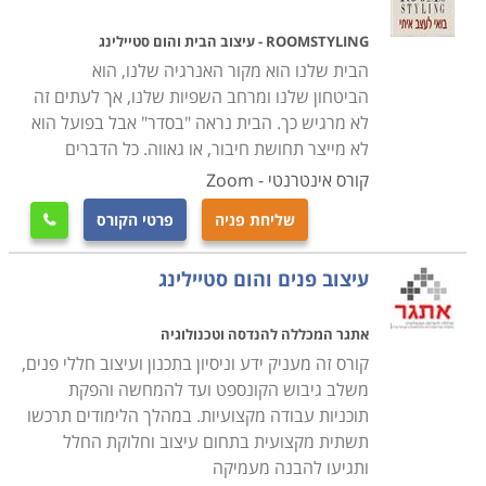
מה לומדים
ROOMSTYLING - עיצוב הבית והום סטיילינג
לימודי הום סטיילינג מחברים את עולם עיצוב הפנים עם
הבית שלנו הוא מקור האנרגיה שלנו, הוא
הפרקטיקה בשטח אצל רוב הלקוחות הפוטנציאליים, אשר
הביטחון שלנו ומרחב השפיות שלנו, אך לעתים זה
לא מרגיש כך. הבית נראה "בסדר" אבל בפועל הוא
אולי יכולים להרשות לעצמם השקעה בעיצוב, אך לא את
לא מייצר תחושת חיבור, או גאווה. כל הדברים
הממון וכאב הראש שנדרש במקרה של עיצוב פנים כולל.
קורס אינטרנטי - Zoom
מסלולי לימוד אלו מכשירים מעצבים שיודעים להסתכל על
הקיים ומתוכו לעצב ולברוא את החדש. קורס זה עוסק
שליחת פניה
פרטי הקורס

בנושאי עיצוב פנים כגון הגדרת חללים, תאורה, מערכות
חשמל, עיצוב מטבח, עיצוב חדרי ילדים, עיצוב סלון, שימוש
עיצוב פנים והום סטיילינג
בצבע, מגמות בעיצוב, חשיבה יצירתית בעיצוב, עבודה עם
אתגר המכללה להנדסה וטכנולוגיה
בעלי מלאכה, נגרות, בדים וטפטים. לצד אלו נרכשים גם כלי
קורס זה מעניק ידע וניסיון בתכנון ועיצוב חללי פנים,
יזמות והתמודדות בשוק כמו יצירת קשר עם לקוחות, הבנת
משלב גיבוש הקונספט ועד להמחשה והפקת
הצרכים שלהם, התמודדות תקציב עיצוב מוגבל, ופתיחת
תוכניות עבודה מקצועיות. במהלך הלימודים תרכשו
עסק עצמאי בתחום.
תשתית מקצועית בתחום עיצוב וחלוקת החלל
ותגיעו להבנה מעמיקה