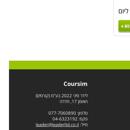
ליום
א
Coursim
לידר סיני 2022 בע"מ (קורסים)
האומן 17, חדרה
טלפון: 077-7060890
פקס: 04-6323192
מייל:
leader@leaderltd.co.il