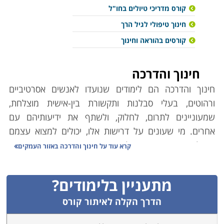
קורס מדריכי טיולים בחו"ל
חינוך טיפולי לגיל הרך
קורסים בהוראה וחינוך
חינוך והדרכה
חינוך והדרכה הם לימודים שנועדו לאנשים אסרטיביים
ורהוטים, בעלי סבלנות ותקשורת בין-אישית מוצלחת,
שמעוניינים לתרום, לחלוק, ולשתף את ידיעותיהם עם
אחרים. מי שעונים על דרישות אלו, יכולים למצוא עצמם
בנקל באחד מתחומי הלימוד המוצגים בין הדפים הבאים
קרא עוד על
חינוך והדרכה באזור העמקים
באתר, בהתאם לעניין האישי, לנטיית ליבם ולעומק ההכשרה
אותה הם מעוניינים לרכוש לשם כך. שפע האפשרויות
מתעניין בלימודים?
מאפשר לכל אחד שרוצה בכך למצוא תחום עניין ואפיק
לבניית קריירה מרתקת לטווח ארוך.
הדרך הקלה לאיתור קורס
עמוד בית זה יוביל אתכם למספר קטגוריות לימודיות