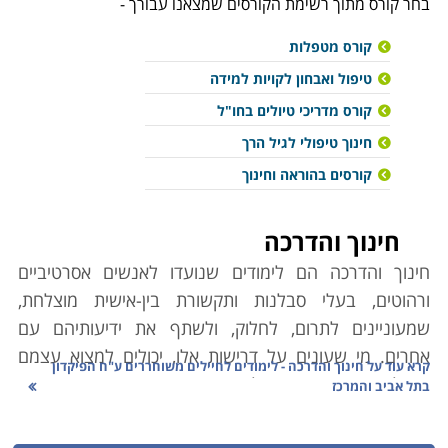
בחר קורס מתוך רשימת הקורסים שמצאנו עבורך -
קורס מטפלות
טיפול ואבחון לקויות למידה
קורס מדריכי טיולים בחו"ל
חינוך טיפולי לגיל הרך
קורסים בהוראה וחינוך
חינוך והדרכה
חינוך והדרכה הם לימודים שנועדו לאנשים אסרטיביים
ורהוטים, בעלי סבלנות ותקשורת בין-אישית מוצלחת,
שמעוניינים לתרום, לחלוק, ולשתף את ידיעותיהם עם
אחרים. מי שעונים על דרישות אלו, יכולים למצוא עצמם
קרא עוד על
חינוך והדרכה - לימודים לחיילים משוחררים ע"ח הפיקדון
בנקל באחד מתחומי הלימוד המוצגים בין הדפים הבאים
בתל אביב והמרכז
באתר, בהתאם לעניין האישי, לנטיית ליבם ולעומק ההכשרה
אותה הם מעוניינים לרכוש לשם כך. שפע האפשרויות