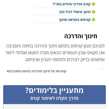
קורס מדריכי טיולים בחו"ל
חינוך טיפולי לגיל הרך
קורסים בהוראה וחינוך
חינוך והדרכה
לפניכם מגוון קורסים בתחום חינוך והדרכה בחיפה והסביבה
אנו מקווים שבין העמודים הבאים תוכלו למצוא מסלולי לימוד
שיתאימו בדיוק לצרכים ולתחומי העניין שרציתם.
ללמוד בחיפה והסביבה זו אפשרות טובה גם לתושבים
קרא עוד על
חינוך והדרכה בחיפה והסביבה
הגרים באזורים אחרים בארץ. כביש 6, מנהרות הכרמל,
כביש נתיבי המפרץ, הרכבת ותשתית האוטובוסים הפכו את
מתעניין בלימודים?
חיפה והסביבה לאזור בעל נגישות גבוהה. חיפה היא העיר
השלישית בגודלה בישראל ומשמשת כמרכז תעשייתי,
הדרך הקלה לאיתור קורס
תחבורתי, ותרבותי ומתוקף כך הביקוש וגם ההיצע ללימודים