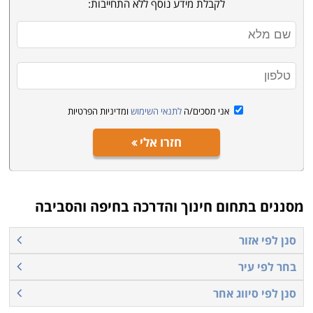
לקבלת מידע נוסף ללא התחייבות:
בה רחב ומגוון.
באזור חיפה נכללים ישובים וערים כמו עכו, טירת כרמל,
חיפה, קריית ביאליק ומכללות רבות שביניהן
המכללה האקדמית גליל מערבי שנמצאת בגליל
מערבי סמוך לעיר עכו - סניף עכו
אני מסכים/ה
לתנאי השימוש
ומדיניות הפרטיות
מטי גליל מערבי שנמצאת ביד נתן 1625 עכו - סניף
עכו
חזרו אלי
המכללה למינהל - בי"ס למקצועות הטיפול שנמצאת
ברח' החשמל 18, תל אביב - סניף חיפה
מכללת חמדת הדרום שנמצאת בת.ד 412 נתיבות,
מסננים בתחום
חינוך והדרכה בחיפה והסביבה
מועצה אזורית שדות נגב - סניף קורס אינטרנטי
ביה"ס להכשרת מאמנים ומדריכים בספורט - אוהלו
סנן לפי אזור
שנמצאת בת.ד. 222 קצרין - סניף עכו
בחר לפי עיר
השתדלנו לאסוף עבורכם את מיטב תכניות הלימודים, ואנחנו
סנן לפי סיווג אחר
מקווים שהצלחנו בכך, אך אם בכל אופן לא מצאתם בדיוק