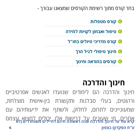
בחר קורס מתוך רשימת הקורסים שמצאנו עבורך -
קורס מטפלות
טיפול ואבחון לקויות למידה
קורס מדריכי טיולים בחו"ל
חינוך טיפולי לגיל הרך
קורסים בהוראה וחינוך
חינוך והדרכה
חינוך והדרכה הם לימודים שנועדו לאנשים אסרטיביים
ורהוטים, בעלי סבלנות ותקשורת בין-אישית מוצלחת,
שמעוניינים לתרום, לחלוק, ולשתף את ידיעותיהם עם
אחרים. מי שעונים על דרישות אלו, יכולים למצוא עצמם
קרא עוד על
חינוך והדרכה שנה ראשונה חינם לחיילים משוחררים (לא
בנקל באחד מתחומי הלימוד המוצגים בין הדפים הבאים
ע"ח הפקדון) בצפון
באתר, בהתאם לעניין האישי, לנטיית ליבם ולעומק ההכשרה