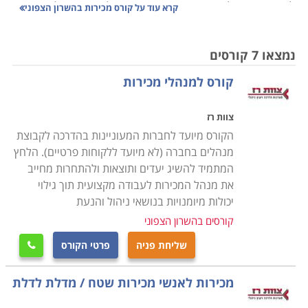
לנוחיותכם חילקנו את אזור מרכז הארץ לארבעה חלקים:
קרא עוד על
קורס מכירות בהשרון הצפוני
אזור השרון הצפוני, אזור השרון, תל אביב והסביבה ואזור
השפלה. אזור השרון הצפוני גובל ברובו בחוף הים מצד אחד
נמצאו 7 קורסים
ובהרי שומרון מהצד השני. סלילת כביש 9 החדש ושידרוג
קורס למנהלי מכירות
כבישי רוחב קיימים, בנוסף להגדלת קווי הרכבת באזור
תורמים להגדלת הנגישות לאזור לבאים מחוצה לו וגם
צוות רז
למתגוררים בו.
הקורס מיועד לחברות המעוניינות בהדרכה לקבוצת
באזור השרון הצפוני נכללים ישובים וערים כמו חדרה,
מנהלים בחברה (לא מיועד ללקוחות פרטיים). הלחץ
בנימינה, פרדס חנה-כרכור, בית חרות ומכללות רבות
המתמיד להשיג יעדים ותוצאות ולהתחרות מחייב
שביניהן
את מנהל המכירות לעבודה מקצועית תוך גילוי
יכולות מיומנויות בנושאי ניהול והנעת
השתדלנו לאסוף עבורכם את מיטב תכניות הלימודים, ואנחנו
קורסים בהשרון הצפוני
מקווים שהצלחנו בכך, אך אם בכל אופן לא מצאתם בדיוק
שליחת פניה
פרטי הקורס

את קורס מכירות בהשרון הצפוני שחיפשתם, אנו מזמינים
אתכם להתקשר ליועצות הלימודים המיומנות שלנו, שינסו
מכירות לאנשי מכירות שטח / מדלת לדלת
לאתר עבורכם עוד הזדמנויות אטרקטיביות שיתאימו
לצרכיכם.