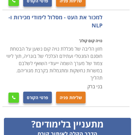
שליחת פניה
פרטי הקורס

למכור את העט - מסלול לימודי מכירות ו-
NLP
נויה קום קולג'
חזון הליבה של מכללת נויה קום נשען על הבטחת
חוסנם המנטלי ועתידם הכלכלי של בוגריה, תוך ליווי
צמוד של מערך השמה ייעודי השואף לשלבם
במשרות נחשקות ומתגמלות בקרבת מגוריהם.
תהליך
בני ברק
שליחת פניה
פרטי הקורס

מתעניין בלימודים?
הדרך הקלה לאיתור קורס