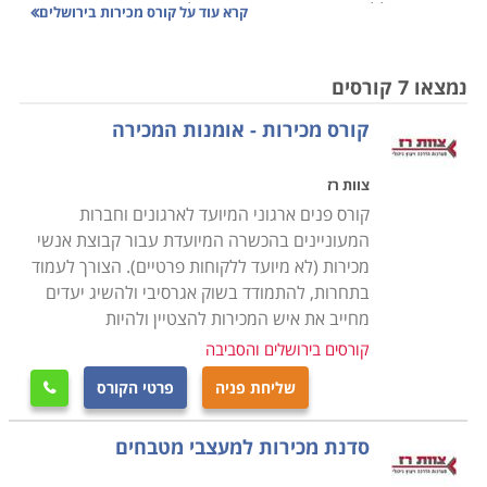
אין ספק שללמוד קורס מכירות בירושלים וגם בסביבתה זוהי
קרא עוד על
קורס מכירות בירושלים
חוויה מיוחדת במינה. האנרגיות, ההיסטוריה, מגוון התרבויות
והפסיפס האנושי יוצרים אווירה ייחודית וחוויתית. אם אתם
נמצאו 7 קורסים
תושבי ירושלים והסביבה אתם מכירים את הנגישות שיש
קורס מכירות - אומנות המכירה
לרשת הכבישים החדשה ולרכבת הקלה. אם אתם מאזור
אחר ומעוניינים ללמוד באזור ירושלים כדאי שתדעו
צוות רז
שהנגישות קלה היום מבעבר בזכות כבישים עוקפים וחדשים
קורס פנים ארגוני המיועד לארגונים וחברות
בתוך העיר ומחוצה לה.
המעוניינים בהכשרה המיועדת עבור קבוצת אנשי
באזור ירושלים נכללים ישובים וערים כמו ירושלים, בית
מכירות (לא מיועד ללקוחות פרטיים). הצורך לעמוד
שמש, מודיעין, מכבים ומכללות רבות שביניהן
בתחרות, להתמודד בשוק אגרסיבי ולהשיג יעדים
מחייב את איש המכירות להצטיין ולהיות
השתדלנו לאסוף עבורכם את מיטב תכניות הלימודים, ואנחנו
קורסים בירושלים והסביבה
מקווים שהצלחנו בכך, אך אם בכל אופן לא מצאתם בדיוק
שליחת פניה
פרטי הקורס

את קורס מכירות באזור ירושלים, אנו מזמינים אתכם
להתקשר ליועצות הלימודים המיומנות שלנו, שינסו לאתר
סדנת מכירות למעצבי מטבחים
עבורכם עוד הזדמנויות אטרקטיביות שיתאימו לצרכיכם.