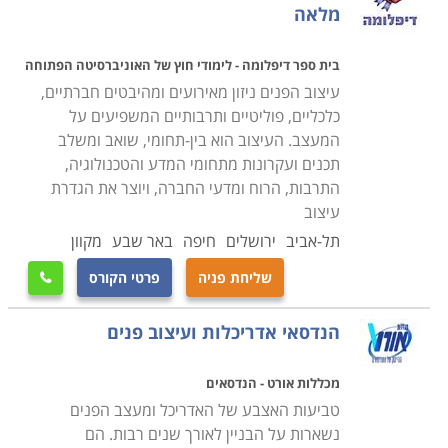
לימודי עיצוב פנים כוללים שימוש במספר תוכנות מרכזיות
מלאה
וחיוניות בתחום, כמו אוטוקד לעיצוב ושרטוט בדו ותלת מימד,
פוטושופ לעיבוד תמונה, סקצ'אפ, או וי-ריי וראומפלן להדמיית
בית ספר דיפלומה - לימודי חוץ של האוניברסיטה הפתוחה
חלל בנוי בתלת-מימד פוטוריאליסיטי. התמחות בתוכנות אלו
עיצוב הפנים ניזון מאירועים ומהיבטים חברתיים,
נהיה כלי חשוב ומרכזי עבור מעצבי דור העתיד. הידע בהן
כלכליים, פוליטיים ותרבותיים המשפיעים על
המעצב. העיצוב הוא בין-תחומי, שואב ומשלב
מאפשר המחשה יעילה ומרשימה ללקוח, תוך שימוש
תכנים ועקרונות מתחומי המדע והטכנולוגיה,
בטכנולוגיה מתקדמת המדמה את העיצוב באופן זהה כמעט
התרבות, הרוח ומדעי החברה, ויוצר את הגדרת
לעיצוב בפועל ולרעיון אותו שואף מעצב הפנים להביע.
עיצוב
תל-אביב
ירושלים
חיפה
באר שבע
מקוון
הזדמנויות תעסוקה בתחום
שליחת פניה
פרטי הקורס

כמעט כל משרד אדריכלים, מהנדסי בניין או משרד עיצוב
זקוק לשירותי מעצב פנים מקצועי. כל קורס שמכבד את
הנדסאי אדריכלות ועיצוב פנים
עצמו יוציא את בוגריו לדרכם המקצועית שהם מצויידים
בתיק עבודות עשיר, כדי שישמש כרטיס כניסה ופתח
מכללות אורט - הנדסאים
למקומות העבודה. עם זאת, ניתן לעבוד גם כעצמאים
טביעות האצבע של האדריכל ומעצב הפנים
ולבנות באופן איטי ומסודר קהל לקוחות שילך ויגדל מפה
נשארות על הבניין לאורך שנים רבות. הם