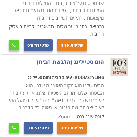
לאוזן, עד למיצובו בשוק כ
משרד עיצוב פנים מקצועי
שמחליטים על צורתו, תכנון החללים בחדרי
ומשגשג
.
המדרגות ובבתים, בטיחות המבנה ועמידותו. אלו
מקצועות מרתקים השלובים זה בזה
למרות שבסיום הקורס ניתנת תעודה מקצועית בהתאם
כרמיאל
נתניה
ירושלים
תל-אביב
קריית ביאליק
רחובות
למוסד הלימוד, חשובה יותר ההשקעה בתיק העבודות, שכן
בו משתקפת היכולת המקצועית, היצירתיות והמעוף העיצובי.
שליחת פניה
פרטי הקורס

מובן מאליו כי תיק מרהיב ומלא השראה נוטה להלהיב
מעסיקים פוטנציאליים הרבה יותר מאשר תעודה ממוסגרת,
הום סטיילינג (הלבשת הבית)
אפילו ממוסד הלימוד הנחשב ביותר. חשוב מאוד גם
להתמקצע בקפדנות בכל תוכנה הנלמדת בקורס, שכן
ROOMSTYLING - עיצוב הבית והום סטיילינג
הבית שלנו הוא מקור האנרגיה שלנו, הוא
מרבית המשרדים בתחום עושים שימוש נרחב וקבוע בהן,
הביטחון שלנו ומרחב השפיות שלנו, אך לעתים זה
וככל שתדעו היטב לתפעל כל תוכנה, סיכוייכם להתקבל
לא מרגיש כך. הבית נראה "בסדר" אבל בפועל הוא
למשרד מוביל יעלו באופן משמעותי.
לא מייצר תחושת חיבור, או גאווה. כל הדברים
בחלק ממוסדות הלימודים עוזרים בסיום הקורס לבוגרים
קורס אינטרנטי - Zoom
המצטיינים למצוא מקום עבודה, כך שבמידה ותשקיעו את
שליחת פניה
פרטי הקורס

מירב הכישרון והיצירתיות ותשאפו לתוצאות טובות, תהיו