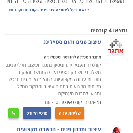
המאפשרות המחשת כל אלו בפרזנטציה עשירה כיד הדמיון
והכישרון. הרעיון בכך הוא בעצם לשלב ולגבות את השפה
קרא עוד על
לימודי עיצוב פנים - קורסים מקוונים
העיצובית שנהגתה באמצעות פרקטיקה מדויקת ובתכנית
מסודרת, שכן על המעצב לא רק להגות ולדמיין את המטרה,
נמצאו 4 קורסים
אלא גם לדעת איך להעביר את הרעיון הלאה, כך שיבוצע
עיצוב פנים והום סטיילינג
באופן נאמן לכוונותיו, ולשם כך יש צורך להביע ולהמחיש
כהלכה ובבהירות את אותם רעיונות עיצוביים ללקוח ולכל מי
אתגר המכללה להנדסה וטכנולוגיה
שאמור ליישמם בשטח.
קורס זה מעניק ידע וניסיון בתכנון ועיצוב חללי פנים,
משלב גיבוש הקונספט ועד להמחשה והפקת
במסגרת הלימודים נרכשת הבקיאות הדרושה בטכניקות
תוכניות עבודה מקצועיות. במהלך הלימודים תרכשו
ובשיטות השונות לעיצוב, אשר משלבות מצד אחד את החזון
תשתית מקצועית בתחום עיצוב וחלוקת החלל
העיצובי המבוקש, ומהצד השני מתחשבות במגבלות השטח
ותגיעו להבנה מעמיקה
ושאר התנאים הסביבתיים באופן שיתאים לדרישות הלקוח,
תל-אביב
קורס אינטרנטי - זום
שכן מעצב מוצלח הוא זה היוצר שילוב בין יצירתיות ומקוריות
שליחת פניה
פרטי הקורס

לבין התכנית והתקציב הנתונים, כך שהתוצאה הסופית תהיה
הולמת מכל הבחינות.
עיצוב ותכנון פנים - הכשרה מקצועית