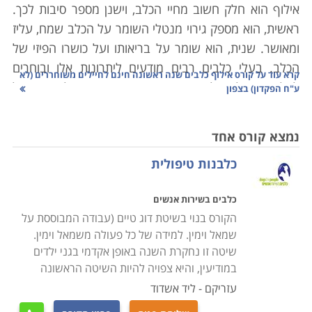
אילוף הוא חלק חשוב מחיי הכלב, וישנן מספר סיבות לכך.
ראשית, הוא מספק גירוי מנטלי השומר על הכלב שמח, עליז
ומאושר. שנית, הוא שומר על בריאותו ועל כושרו הפיזי של
הכלב. בעלי כלבים רבים מודעים ליתרונות אלו ובוחרים
קרא עוד על
קורס אילוף כלבים שנה ראשונה חינם לחיילים משוחררים (לא
לאלף את כלבם לבד כתחביב. יחד עם זאת, חלק מהם כל
ע"ח הפקדון) בצפון
כך נהנים מהאילוף ובוחרים לעסוק בכך באופן מקצועי.
קורס אילוף כלבים הוא קורס מקיף ויסודי המכשיר מאלפי
נמצא קורס אחד
כלבים תוך שימוש בטווח רחב של כלים וידע מקצועי.
כלבנות טיפולית
זהו מקצוע הדורש ידע רב וכלי עבודה מאוד ייחודיים
וספציפיים. היכולת להביא כלב לבצע פעולות התנהגותיות
כלבים בשירות אנשים
שאנו, בני האדם, רוצים שיבצע, וזאת על אף שבמרבית
הקורס בנוי בשיטת דוג טיים (עבודה המבוססת על
המקרים קיימת התנגשות בין רצונו והגירויים להם הוא
שמאל וימין. למידה של כל פעולה משמאל וימין.
חשוף, ובין הרצונות שלנו, היא יכולת מרכזית במקצוע.
שיטה זו נחקרת השנה באופן אקדמי בגני ילדים
במודיעין, והיא צפויה להיות השיטה הראשונה
מה כולל הקורס
עזריקם - ליד אשדוד
קורס אילוף כלבים נלמד הן כרענון עבור מאלפים פעילים,