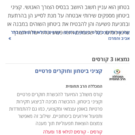
בטחון הוא עניין חשוב היושב בבסיס הצורך האנושי. קציני
ביטחון מספקים שירותי אבטחה על מנת לסייע הן בהרתעת
ובמניעת פשיעה והן להבטיח את ביטחון השוהים במבנה או
ארגון מסוים. ככל שגוברים איומי פשע וטרור עולה הצורך
קרא עוד על
קורס קציני ביטחון (קב"טים) - קורסים לגילאי 18 ומעלה בתל
אביב והמרכז
באנשי ביטחון מיומנים בייחוד במקומות כגון בנקים, בתי
חולים, מסעדות, קניונים, בתי קפה ובמקומות ציבוריים
נוספים. לכן, היכולת של קצין הביטחון להשרות שלווה על
נמצאו 3 קורסים
הסובבים אותו היא קריטית לעבודתו, ותלויה רבות בידע
קציני ביטחון וחוקרים פרטיים
ובכלים העומדים לרשותו.
המכללה הרב תחומית
קורס קציני ביטחון מיועד לאנשים העוסקים באבטחה, בין
קורס משולב המיועד להכשרת חוקרים פרטיים
שמדובר באבטחת מוסדות, אבטחת קבוצות או אבטחת
וקציני ביטחון. ההכשרה מכינה לביצוע חקירות
אישים. אלו נדרשים
לכישורים
גבוהים ומיוחדים בתחום.
פרטיות באופן עצמאי ומקצועי, כמו גם להתמודדות
ותפעול אירועים ביטחוניים. שילוב זה מאפשר
במרבית המקרים, הם מגיעים מרקע צבאי עשיר ביחידות
צמצום הוצאות תפעוליות תוך מענה
צבאיות קרביות, יחידות מיוחדות, ותפקידי קצונה ביחידות
קורסים - קורסים לגילאי 18 ומעלה
שדה. לחילופין, יכולים קציני בטחון להגיע מרקע של עבודות