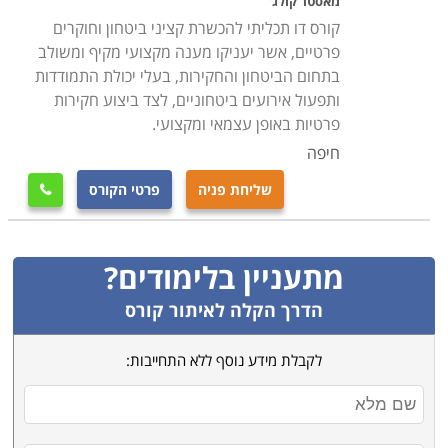
מאסטר קולג'
בהתנהלות השוטפת וכדומה
.
קורס דו תכליתי להכשרת קציני ביטחון וחוקרים
פרטיים, אשר יעניקו מענה מקצועי מקיף ומשולב
למי מיועד הקורס
בתחום הביטחון והחקירות, בעלי יכולת התמודדות
קורס קציני ביטחון מיועד לכל אדם המעוניין לפתח קריירה
ותפעול אירועים ביטחוניים, לצד ביצוע חקירות
פרטיות באופן עצמאי ומקצועי.
במקצוע מאתגר ומעניין בתחום. בקורס משתתפים גם
הנדרשים ללימודי רענון תקופתיים, להעשיר את ידיעותיהם,
חיפה
ולהרחיב את יכולותיהם בעבודה. הקורס מתאים גם לאנשים
שליחת פניה
פרטי הקורס

ללא רקע בתחום אך בעלי רקע משירותם הצבאי, ולאנשים
שלא עסקו כלל בתחום עד כה, אך רוצים להיכנס לתחום זה
ולפתח את היכולות הנדרשות על מנת להצליח בו
.
מתעניין בלימודים?
הדרך הקלה לאיתור קורס
לקבלת מידע נוסף ללא התחייבות: