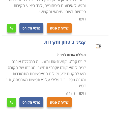
טכנולוגיים כדוגמת מצלמות זעירות, מיקרופונים, אמצעי
ותפעול אירועים ביטחוניים, לצד ביצוע חקירות
איתור, עבודת אינטרנט, חיישני תנועה וכדומה. בנוסף
פרטיות באופן עצמאי ומקצועי.
תלמדו כיצד פועלות המערכות הכלליות כדוגמת משטרה,
חיפה
בנקים, ממשל, מוסדות ציבור וכדומה על מנת ליצור שיתופי
שליחת פניה
פרטי הקורס

פעולה, ועל מנת לרכוש את הידע כיצד לשאוב ממערכות
אלה את המידע הנדרש לחוקר בעבודתו
.
במסגרת הקורס
קציני ביטחון וחקירות
נלמדים כל יסודות החקירה, לרבות הטכנולוגיה והפסיכולוגיה
שמאחורי המקצוע. במהלך הקורס, פרט ללימודי התיאוריה
מכללת אורנס לניהול
מתבצעים מקרי חקירה לדוגמה בם נדרשים הסטודנטים
קורס קב"טי קמעונאות ותעשייה במכללת אורנס
לבצע מעקב ולייצר מידע בעל ערך בסיטואציות מבוימות
לניהול הוא קורס יוקרתי ונחשב. מטרתו של הקורס
לצורך לימוד
.
היא להקנות ידע ויכולות המאפשרות התמודדות
והגנה מפני יריב פלילי על פי תפישת האבטחה, תוך
דגש
חיפה
חדרה
שליחת פניה
פרטי הקורס
