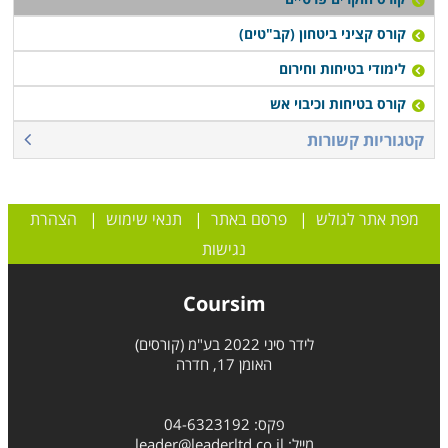
קורס קציני ביטחון (קב"טים)
לימודי בטיחות וחירום
קורס בטיחות וכיבוי אש
קטגוריות קשורות
מפת אתר לגולש
|
פרסם באתר
|
תנאי שימוש
|
הצהרת
נגישות
Coursim
לידר סיני 2022 בע"מ (קורסים)
האומן 17, חדרה
פקס: 04-6323192
מייל:
leader@leaderltd.co.il