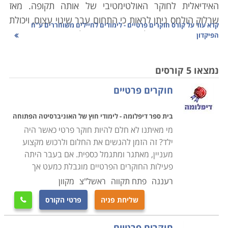
האידיאלית לחוקר האולטימטיבי של אותה תקופה. מאז
שרלוק הולמס ניתן לראות כי התחום עבר שינוי עצום, ויכולת
קרא עוד על
קורס חוקרים פרטיים - לימודים לחיילים משוחררים ע"ח
המעקב והחקירה של החוקר הפרטי הלכה והתעצמה בזכות
הפיקדון
ידע רב, שיטות עבודה וטכנולוגיות מתקדמות המשולבות
בעבודתו
.
ניתן לראות כיום כי העלייה בשיעורי הפשע,
נמצאו 5 קורסים
רמאות, זיוף וגזל מעלה את הדרישה להעסקת חוקרים
חוקרים פרטיים
פרטיים מיומנים. קורס חוקרים פרטיים הוא פתח לקריירה
מעניינת, מרגשת מסתורית ומסקרנת דבר ההופך אותו
בית ספר דיפלומה - לימודי חוץ של האוניברסיטה הפתוחה
לאחת מהקריירות המבוקשות כיום עבור גברים ונשים. אם
מי מאיתנו לא חלם להיות חוקר פרטי כאשר היה
אתם ניחנים בסבלנות רבה, יכולת לצפות במצבים
ילד? זה הזמן להגשים את החלום ולרכוש מקצוע
והתנהגויות למשך זמן רב עד לאיסוף ראיה או פיצוח
מעניין, מאתגר ומתגמל כספית. אם בעבר היתה
החקירה זהו המקצוע עבורכם
.
פעילות החוקרים הפרטיים מוגבלת כמעט אך
רעננה
פתח תקווה
ראשל"צ
מקוון
מדוע כדאי לפתח קריירה של חוקר פרטי
שליחת פניה
פרטי הקורס

ישנן מספר סיבות לעיסוק בקריירה של חוקר פרטי. ראשית,
עיסוק זה הוא מתגמל הן מבחינה מקצועית והן מבחינה
חוקרים פרטיים