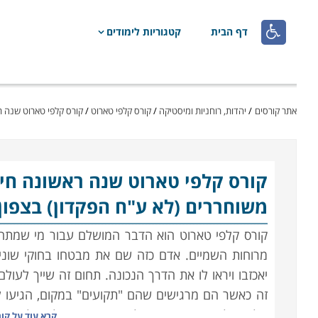

דף הבית
קטגוריות לימודים
אתר קורסים
/
יהדות, רוחניות ומיסטיקה
/
קורס קלפי טארוט
/
קורס קלפי טארוט שנה ר
קורס קלפי טארוט
שנה ראשונה חינ
משוחררים (לא ע"ח הפקדון) בצפון
קורס קלפי טארוט הוא הדבר המושלם עבור מי שמת
מרוחות השמיים. אדם כזה שם את מבטחו בחוקי שוני
יאכזבו ויראו לו את הדרך הנכונה. תחום זה שייך לעול
זה כאשר הם מרגישים שהם "תקועים" במקום, הגיעו ל
עליהם לעשות עכשיו, או לאיזה כיוון כדאי להם לפנות
קרא עוד על
קור