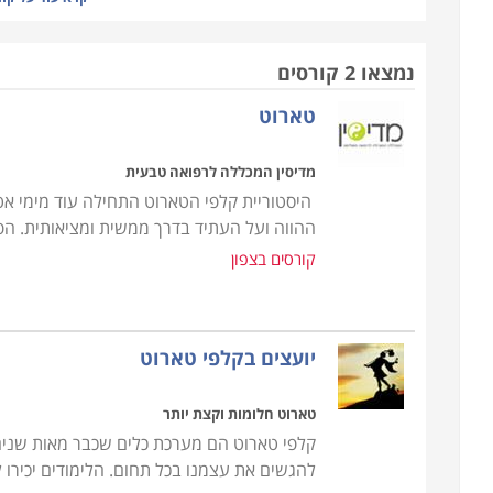
שמופיע בציורים אכן אמיתי ומכוון, אך מנגד לא חסרים 
נמצאו 2 קורסים
מי שרוצה ללמוד רק את העולם הספציפי שנוגע בתח
טארוט
לימודים בתחום המיסטיקה ברחבי הארץ. המורה בקור
המשמעות של כל סמל, סימן, צבע וציור ואיך ניתן ל
מדיסין המכללה לרפואה טבעית
את הקלף מתוך חפיסה. על התלמיד להבין על היסוד את
היסטוריית קלפי הטארוט התחילה עוד מימי אט
הוא ילמד על ההיסטוריה של התורה, ההתפתחות שלה
ההווה ועל העתיד בדרך ממשית ומציאותית. הפ
היום.
קורסים בצפון
מכיוון שלא מדובר בלימודים רשמיים המוכרים על ידי ג
ספר פרטיים קטנים. מכיוון שכך, אפשר לבנות באופן 
יועצים בקלפי טארוט
פעם בשבוע, פעמיים או יום, למידה מרוכזת כל יום או א
נהריה או בטבריה. ברחבי הארץ ניתן למצוא קורס קלפי
טארוט חלומות וקצת יותר
קלפי טארוט הם מערכת כלים שכבר מאות שנים ע
להגשים את עצמנו בכל תחום. הלימודים יכירו לנ