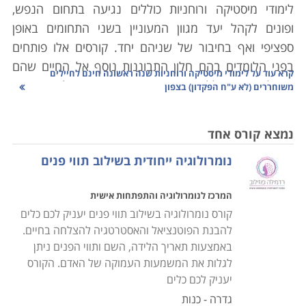
לימודי מיסטיקה ורוחניות כוללים נגיעה בתחום הנפש,
ופונים לקהל יעד מגוון המעוניין בשני התחומים באופן
ספציפי ואף בחיבור של שניהם יחד. קורסים אלו פותחים
בפני הלומדים בהם חלון התבוננות נוסף אל החיים שהם
קרא עוד על
לימודי מיסטיקה ורוחניות שנה ראשונה חינם לחיילים
מנהלים, כאשר ללימוד שני מטרות: האחת היא להעצים את
משוחררים (לא ע"ח הפקדון) בצפון
הנפש ואת הידע, והשנייה היא לפתח קריירה בתחומי אלו
בכיוונים השונים שבהם.
נמצא קורס אחד
נומרולוגיה ייחודית בשילוב תווי פנים
אין ספק שלימודים אלו כוללים תחומים רבים, וככל שחולפות
השנים הם הופכים יותר ויותר מקובלים ומגוונים גם בישראל.
המרכז לנומרולוגיה והתפתחות אישית
בין תחומי הלימוד הרבים ניתן למצוא נומרולוגיה,
קורס נומרולוגיה בשילוב תווי פנים יעניק לכם כלים
אסטרולוגיה, מודעות עצמי, קריאה בקלפים, תקשור, גלגול
להבנת הפוטנציאל והאסטרטגיה להצלחה בחיים.
נשמות, טיפולים הוליסטיים למיניהם וכדומה, והאמת היא
באמצעות תאריך הלידה, השם ותווי הפנים ניתן
שבכל שנה יש יותר אנשי מקצוע בתחום. לימודי מיסטיקה
לגלות את המשמעות העמוקה של האדם. הקורס
ורוחניות כוללים פרקים כלליים מעולם המיסטיקה, היכרות
יעניק לכם כלים
עם עולם המושגים הרוחני הקשור לנושא הנלמד, דיון
גדרה - כנות