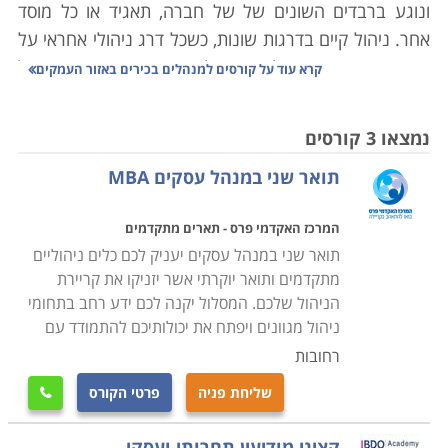
ונוגע ברבדים השונים של של חברה, תאגיד או כל מוסד
אחר. ניהול קיים בדרגות שונות, כשכל דרג ניהולי אחראי על
דברים שונים ואמור להיות בעל תפיסה שונה. ראייתו של
קרא עוד על
קורסים למנהלים בכירים באזור העמקים
מנהל זוטר צריכה להיות מצומצמת יותר ולהתמקד בביצוע,
למשל ייצורו של מוצר אם מדובר במפעל תעשייתי, אך
נמצאו 3 קורסים
נקודת מבטו של מנהל בכיר צריכה להיות רחבה יותר, כאשר
תואר שני במנהל עסקים MBA
מה שעומד לנגד עיניו הוא יעדיה וחזונה של החברה, והדרך
היעילה ביותר להשגת מטרות אלה.
המרכז האקדמי פרס - תארים מתקדמים
תואר שני במנהל עסקים יעניק לכם כלים ניהוליים
באופן כללי, מנהל טוב צריך לדעת לנווט בין צרכיו של
מתקדמים ותואר יוקרתי אשר יזניקו את קריירת
הארגון ותפקוד בהתאם לחזונו ויעדיו, לבין העובדים
הניהול שלכם. המסלול יקנה לכם ידע רחב בתחומי
שנמצאים תחתיו; לדעת שהם אבני הבניין של החברה
ניהול מגוונים ויפתח את יכולותיכם להתמודד עם
ולדאוג לכך שיבואו עם מוטיבציה ובגישה חיובית. לצד יכולות
רחובות
בינאישיות גבוהות, מנהלים חייבים גם לשלוט בתחומי
שליחת פניה
פרטי הקורס

הכלכלה, המאזנים, במונחים מעולם העסקים, ולרכוש
לעצמם כלי עבודה נוספים שיאפשרו להם להוביל את
קציני מודיעין תחרותי ועסקי