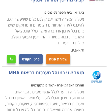
החברה או את המחלקה עליה הוא ממונה ליעדים
הנדרשים.
בי.די.או. בית הספר לפיננסים
מסלול הכשרה אשר יעניק לכם כלים שיאפשרו לכם
בעמודים הבאים תוכלו למצוא שפע של תכניות לימוד
להיכנס לאחד התחומים הצומחים והמרתקים שיש
והעשרה, אשר ניתן לחלקן באופן כללי לשני נדבכים
כיום בכל ארגון או חברה ואשר כולל פונטציאל
השתכרות גבוה במיוחד. המודיעין העסקי משלב
עיקריים; הראשון הוא הכשרה, פיתוח והסמכה למנהלים
יכולות מודיעיניות
בכירים, ובראשם קורסי הכשרת דירקטורים בחברות
תל-אביב
וארגונים, וחלקם האחר של הקורסים הם מסלולי הכשרות
ניהוליות מתקדמות, העשרות מקצועיות והעצמה למנהלים
שליחת פניה
פרטי הקורס

בכירים בפועל.
תואר שני במנהל מערכות בריאות MHA
קורס הכשרת דירקטורים מכשיר להתמודדות עם האחריות
המרכז האקדמי פרס - תארים מתקדמים
האישית והאתגרים הניצבים לפתחם של המכהנים בתפקיד
מסלול זה מיועד לכלל אנשי מערכת הבריאות,
זה במגזר הציבורי והעסקי. לימודים אלו נועדו כדי להקנות
הרווחה, החינוך והכלכלה, בעלי תואר ראשון במנהל
לבעלי המשרה ידע בחוקים והרגולציות המשתנים, להכיר
מערכות בריאות, סיעוד, פיזיותרפיה, שיקום, רוקחות,
את כללי הממשל התאגידי, חובות האמון ושיקול הדעת אשר
רפואה, עבודה סוציאלית, חינוך, כלכלה או כל תחום