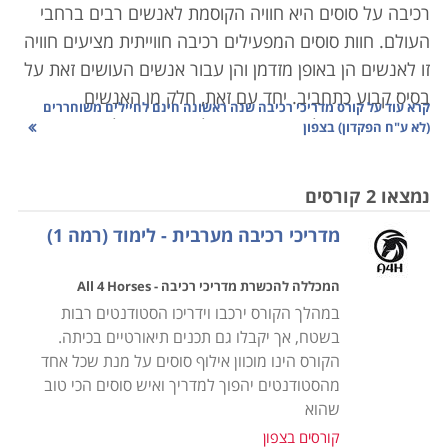
רכיבה על סוסים היא חוויה הקוסמת לאנשים רבים ברחבי
העולם. חוות סוסים המפעילים רכיבה חווייתית מציעים חוויה
זו לאנשים הן באופן מזדמן והן עבור אנשים העושים זאת על
בסיס קבוע כתחביב. יחד עם זאת, חלק מן האנשים
קרא עוד על
קורס מדריכי רכיבה שנה ראשונה חינם לחיילים משוחררים
מתאהבים בפעילות זו ומבקשים להפוך אותה למקצוע
(לא ע"ח הפקדון) בצפון
ולמעשה ללמוד קורס מדריכי רכיבה ולהדריך קבוצות ויחידים
ברכיבה על סוסים.
נמצאו 2 קורסים
אדם המבקש להפוך למדריך מקצועי ברכיבה על סוסים זקוק
מדריכי רכיבה מערבית - לימוד (רמה 1)
למספר כישורים בסיסיים כגון, אהבה לסוסים, יכולת תקשורת
בינאישית, סבלנות ויכולת הדרכה והראה. נוסף לכך, דרושה
המכללה להכשרת מדריכי רכיבה - All 4 Horses
יכולת תשומת לב לפרטים רבים על מנת לשמור על בטיחות
במהלך הקורס ירכבו וידריכו הסטודנטים רבות
הרוכב ובריאותו, וכן על מנת ללמדו את כל הסודות שיאפשרו
בשטח, אך יקבלו גם תכנים תיאורטיים בכיתה.
להגיע לרמת הנאה מיטבית מפעילות זו. חשוב לציין כי יכולת
הקורס הינו מוכוון אילוף סוסים על מנת שכל אחד
פיזית גם היא חשובה מאוד כאשר עובדים עם סוסים כיוון
מהסטודנטים יהפוך למדריך ואיש סוסים הכי טוב
שעבודה זו כוללת שעות ארוכות של טיפול בסוסים בכל עונות
שהוא
השנה.
קורסים בצפון