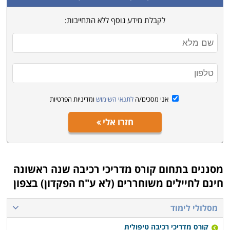
לקבלת מידע נוסף ללא התחייבות:
קורס זה מיועד לאנשים המעוניינים לפתח קריירה בתחום
זה, או לאנשים הפעילים בתחום ומעוניינים בביצוע רענון
תקופתי של הידע הקיים ברשותם. כמו כן, הקורס מתאים גם
לאנשים המעוניינים ללמוד לרכוב על סוסים. מעגלי הידע
הרחבים המועברים במסגרת הקורס לצד תרגולים פיזיים
בפועל, יכולים להפוך כל סטודנט בקורס לרוכב מקצועי
אני מסכים/ה
לתנאי השימוש
ומדיניות הפרטיות
ומיומן.
חזרו אלי
מסננים בתחום
קורס מדריכי רכיבה שנה ראשונה
חינם לחיילים משוחררים (לא ע"ח הפקדון) בצפון
מסלולי לימוד
קורס מדריכי רכיבה טיפולית