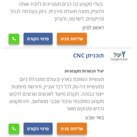
בעלי מקצוע כה רבים מעוניינים להכיר אותה
במסגרת קורס CNC לומדים הסטודנטים את כל יסודות עולם
ולהפיק ממנה תועלת מירבית. ניתן בעזרתה לנהל
זה, לרבות היסטוריה, התפתחות הענף, תרומתו לעולם
פרויקטים, לשרטט, ולערוך
העיבוד השבבי, ההבדלים בין עולם זה ובין שיטות ואמצעי
ראשון לציון
עיבוד שבבי אחרים וכדומה. כמו כן, במהלך הקורס מתנסים
שליחת פניה
פרטי הקורס

הסטודנטים בתכנון, עיצוב, בניית וחריטת דגמים על מכונות
אמיתיות על מנת להעניק להם את התחושה והמוכנות לצאת
תוכניתן CNC
אל שוק העבודה ולממש את הידע שספגו במהלך הקורס.
יעיל הכשרות מקצועיות
למי מתאימים הלימודים
תעשיית המתכת בארץ ובעולם מתנהלת כיום
הלימודים בקורס CNC נחלקים לשתי רמות מרכזיות:
כתעשיית היי-טק לכל דבר ועניין, ודורשת מיומנות
ייצור גבוהה. הקורס מיועד לאנשים שרוצים לרכוש
למתחילים ולמתקדמים. הראשון מיועד בעיקר עבור
מקצוע כמתכנתי עיבוד שבבי ממוחשב. זהו מקצוע
סטודנטים העושים את צעדיהם הראשונים בעולם העיבוד
נדרש ומבוקש מאוד
השבבי, ואין להם ניסיון קודם של עבודה בתחום זה. הקורס
באר שבע
למתקדמים מיועד עבור אנשים המגיעים מהתעשייה עצמה,
שליחת פניה
פרטי הקורס
במטרה להעשיר את ידיעותיהם בתחום, ולהשלים את הידע
