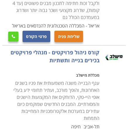
ולקבל זכות חתימה לתכנון מבנים פשוטים (עד 4
קומות), שדרוג מקצועי ושכר גבוה יותר ושדרוג
במעמדכם הכולל גם
אריאל - המכללה הטכנולוגית להנדסאים באריאל
שליחת פניה
פרטי הקורס

קורס ניהול פרויקטים - מנהלי פרויקטים
בכירים בנייה ותשתיות
מכללת מישלב
ענף הבנייה משנה משמעותית את פניו בשנים
האחרונות, והופך מורכב, ועתיר תחומי ידע בעלי
אופי היי-טקי, הדוחקים את המקצועות הישנים
והמסורתיים. המבנים החדשים שמוקמים כיום
עתירים במערכות אלקטרומכניות המחייבות
התמחות
תל-אביב
חיפה