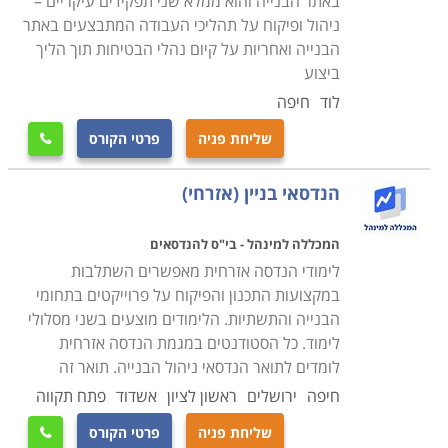
באתר הבנייה והוא ממלא שני תפקידים עיקריים –
ניהול ופיקוח על תהליכי העבודה המתבצעים באתר
הבנייה ואחריות על קיום נהלי הבטיחות תוך הליך
ביצוע
לוד
חיפה
שליחת פניה
פרטי הקורס

הנדסאי בניין (אזרחי)
המכללה למינהל - בי"ס להנדסאים
לימודי הנדסה אזרחית מאפשרים השתלבות
במקצועות התכנון והפיקוח על פרוייקטים בתחומי
הבנייה והתשתיות. הלימודים מוצעים בשני מסלולי
לימוד. כל הסטודנטים במגמת הנדסה אזרחית
לומדים לתואר הנדסאי ניהול הבנייה. תואר זה
חיפה
ירושלים
ראשון לציון
אשדוד
פתח תקווה
שליחת פניה
פרטי הקורס
