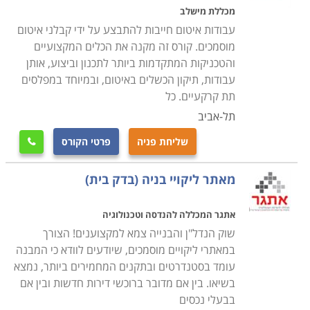
וחדים, עם חומרים כבדים, מסוכנים וכדומה
.
מכללת מישלב
עבודות איטום חייבות להתבצע על ידי קבלני איטום
למי מיועד הקורס
מוסמכים. קורס זה מקנה את הכלים המקצועיים
והטכניקות המתקדמות ביותר לתכנון וביצוע, אותן
הקורס מיועד הן לבנאים וותיקים המעוניינים לרכוש או
עבודות, תיקון הכשלים באיטום, ובמיוחד במפלסים
לשנות התמחות והן עבור אנשים העושים את צעדיהם
תת קרקעיים. כל
הראשונים בעולם זה. הקורס ניתן בשתי רמות - ברמת
תל-אביב
מתחילים נלמדים כל היסודות החל מהשלב הראשון, בעוד
שבזה למתקדמים נלמדים נושאים של בנייה מתמחה או
שליחת פניה
פרטי הקורס

מתמקדת
.
הקורס ניתן גם במסגרת לימודי הנדסת בניין
מאתר ליקויי בניה (בדק בית)
כקורס חובה. במסגרת לימודים אלה ניתנים דגשים על
נושאים בתחום עסקו של הנדסאי או מהנדס ברמת התכנון
אתגר המכללה להנדסה וטכנולוגיה
והפיקוח, אם כי גם במקרה זה עובר קורס בנייה על כל נושאי
שוק הנדל"ן והבנייה צמא למקצוענים! הצורך
הליבה ברמה זו אחרת
.
במאתרי ליקויים מוסמכים, שיודעים לוודא כי המבנה
עומד בסטנדרטים ובתקנים המחמירים ביותר, נמצא
בשיאו. בין אם מדובר ברוכשי דירות חדשות ובין אם
בבעלי נכסים