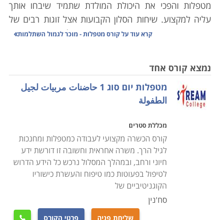
מטפלות והפכי את היכולת המולדת שתמיד שיבחו אותך
עליה למקצוע. שיחות הסלון הקבועות אצל זוגות רבים של
הורים צעירים נסובות פעמים רבות על מציאת הגן או
קרא עוד על
קורס מטפלות - מוכר לגמול השתלמות
הטיפול המתאים לילד. מי מאיתנו לא חושב על אושרם של
ילדיו ואינו מחפש את הטוב ביותר בעבורם? בוודאי שלכולנו
נמצא קורס אחד
חשוב. עד כדי כך חשוב שכיום, גם כדי לעבוד כמטפלת,
מטפלות יום סוג 1 حاضنات مربيات لجيل
במיוחד אם מדובר בגן או פעוטון רשמי של משרד החינוך, יש
الطفولة
לעבור קורס הסמכה.
מכללת סטרים
קורס מטפלות לגיל הרך נחלק לשתי רמות הסמכה - סוג 1
קורס הכשרה מקצועי לעבודה כמטפלות ומחנכות
וסוג 2 המתקדם ממנו ומעיד על ותק ונסיון משמעותיים יותר.
לגיל הרך. משרה אחראית וחשובה זו דורשת ידע
במסגרת הקורס נלמדים יסודות של טיפול וחינוך לתינוקות
חיוני ורחב, ובמהלך המסלול נרכש כל הידע הדרוש
ופעוטות עד לגיל שלוש שנים, דרישות סביבתיות ובריאותיות
לטיפול בפעוטות כמו טיפוח והעשרת כישוריו
שונות הנדרשות לשם קבלת הסמכה מטעם משרד
הקוגניטיביים של
התעשייה והמסחר, סוגיות שונות של יסודות הטיפול ביחיד
סח'נין
ובקבוצה, אלמנטים פסיכולוגיים וחברתיים.
שליחת פניה
פרטי הקורס
