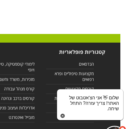
קטגוריות פופלאריות
הנדסאים
לימודי קוסמטיקה, טי
ויופי
מקצועות טיפוליים ופרא
רפואים
מזכירות, משרד וחשב
קורסים מקצועיים
קורס מנהל עבודה
שלום 👋 אני הצ'אטבוט של
לימודי מחשבים ורשתות
קורסים ברכב ונהיגה
האתר! צריך עזרה? התחל
קורסים בניהול
אדריכלות ועיצוב פנים
שיחה.
לימודי שפות
מובייל ואינטרנט