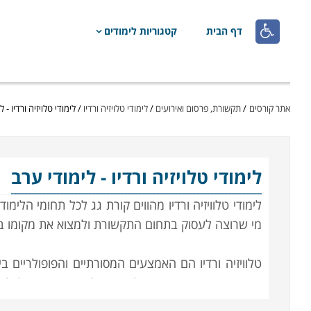

דף הבית
קטגוריות לימודים
אתר קורסים
/
תקשורת, פרסום ואירועים
/
לימודי טלויזיה ורדיו
/
לימודי טלויזיה ורדיו - 
לימודי טלויזיה ורדיו
- לימודי ערב
לימודי טלוויזיה ורדיו מהווים קורת גג לכל תחומי ה
מי שרוצה לעסוק בתחום התקשורת ולמצוא את מקומו בעו
טלוויזיה ורדיו הם האמצעים המסורתיים והפופולריים ב
עברית או שפות אחרות, לגברים ולנשים ובעצם לכל 
הקורסים אינם דורשים ידע מוקדם ומתבססים על הכ