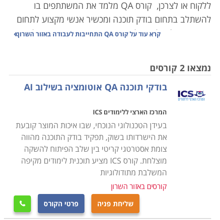
ללקוח או לצרכן, קורס QA מלמד את המשתתפים בו
להשתלב בתחום בודק תוכנה ומכשיר אנשי מקצוע לתחום
זה אשר יכולים להשתלב בענפי התעשייה השונים.
למעשה
קרא עוד על
קורס QA התחייבות לעבודה באזור השרון
אין רכיב תוכנה שנכתב אשר אינו מצריך בדיקה על ידי בודק
תוכנה על מנת לדעת בוודאות שהרכיב יעבוד כמו שמצפים
נמצאו 2 קורסים
ממנו ולא ייפגע בתוכנה, במשחק, באפליקציה או בעסק.
בודקי תוכנה QA אוטומציה בשילוב AI
לימודי QA כוללים קורסים בסיסיים המיועדים לאנשים שזו
להם דריסת רגל ראשונה בתחום האיכות וההייטק, וכן
המרכז הארצי ללימודים ICS
קורסים מתקדמים לאנשי איכות המבקשים לשכלל את
בעידן הטכנולוגי הנוכחי, שבו איכות המוצר קובעת
ידיעותיהם ולהתקדם בתחום. קורס בודק תוכנה כולל נושאים
את הישרדותו בשוק, תפקיד בודק התוכנה מהווה
מתחומי הנדסת תוכנה, בדיקות, נהלים ואיכות, מושגים
צומת אסטרטגי קריטי בין שלב הפיתוח להשקה
בתכנות ועוד. ניתן למצוא קורסי QA במוקדים שונים ברחבי
מוצלחת. קורס ICS מציע תוכנית לימודים מקיפה
הארץ, למעשה אין מוסד לימודים אשר עוסק בתחום ההיי-טק
המשלבת מתודולוגיות
בו לא יהיה ניתן למצוא קורס חיוני ובסיסי זה. ניתן ללמוד
קורסים באזור השרון
הכשרה זו בין בכל הערים הגדולות בארץ, ואף במספר
שליחת פניה
פרטי הקורס

מכללות הנמצאות בפריפריה.