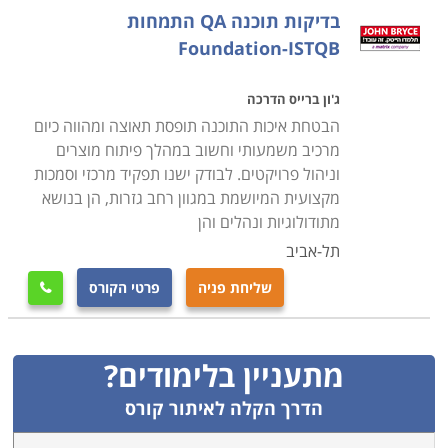
בדיקות תוכנה QA התמחות
תחום בדיקות התוכנה הוא אולי התחום בו קיים את הביקוש
Foundation-ISTQB
הגבוה ביותר לעובדים בענף ההיי-טק, והעוסקים בו זוכים
לשכר נאה. זהו תחום המתאים כמעט לכל אחד, כולל כאלה
ג'ון ברייס הדרכה
אשר מבקשים לבצע הסבת מקצוע מתחומים שאינם
הבטחת איכות התוכנה תופסת תאוצה ומהווה כיום
קשורים להיי-טק.
מרכיב משמעותי וחשוב במהלך פיתוח מוצרים
וניהול פרויקטים. לבודק ישנו תפקיד מרכזי וסמכות
מקצועית המיושמת במגוון רחב גזרות, הן בנושא
מתודולוגיות ונהלים והן
תל-אביב
שליחת פניה
פרטי הקורס

מתעניין בלימודים?
הדרך הקלה לאיתור קורס