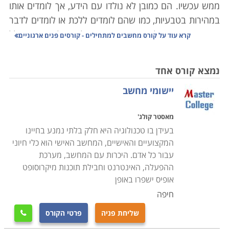
ממש עכשיו. הם כמובן לא נולדו עם הידע, אך לומדים אותו
במהירות בטבעיות, כמו שהם לומדים ללכת או לומדים לדבר
את שפת אימם. לכן, קורס מחשבים למתחילים בדרך כלל
קרא עוד על
קורס מחשבים למתחילים - קורסים פנים ארגוניים
מיועד לאנשים מבוגרים יותר אשר עד עכשיו לא התפנו
ללמוד ולהכיר את התחום, והם מרגישים צורך לעשות זאת
נמצא קורס אחד
בגיל העמידה ואולי אפילו בגיל מאוחר יותר.
יישומי מחשב
הפנייה אל לימודי מחשבים למתחילים נובעים מסיבות
מאסטר קולג'
שונות, ביניהם הרצון של הורים וסבים להתקרב ולהתחבר
בעידן בו טכנולוגיה היא חלק בלתי נמנע בחיינו
אל הדור הצעיר, להיות מסוגלים לשלוח להם דואר
המקצועיים והאישיים, המחשב האישי הוא כלי חיוני
אלקטרוני, להדפיס להם מכתבים ועוד. לעיתים הצורך נובע
עבור כל אדם. היכרות עם המחשב, מערכת
משינויים במקומות העבודה אשר מחליפים ציוד, ודורשים
ההפעלה, האינטרנט וחבילת תוכנות מיקרוסופט
מהעובדים להתעדכן בהפעלתם של מחשבים ברמה בסיסית
אופיס ישפרו באופן
לפחות. ברור היום כי גם הפעלה של קופת חשבונות בסופר
חיפה
היא סוג של הפעלת מחשבים.
שליחת פניה
פרטי הקורס
