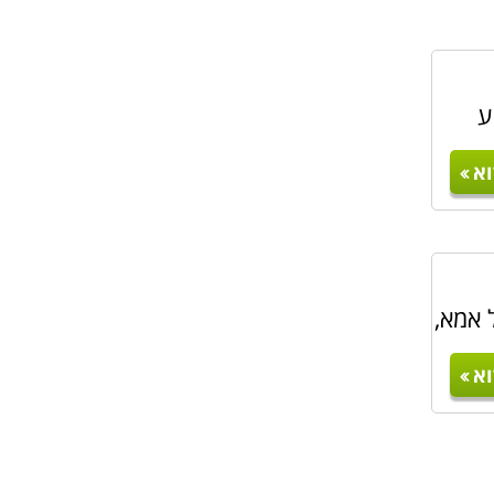
ע
א
 אמא,
א