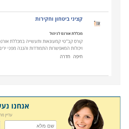
הקורס מתאים לכל אדם המעוניין לעסוק בתחום. יחד
בב
קציני ביטחון וחקירות
מסחריים יכול להיות גם רובאי 02 ומטה
.
קבלת מועמד לקורס מאבטחים, ומיון הסטודנטים לרמ
מכללת אורנס לניהול
קיימים בשוק בכל רגע נתון. יחד עם זאת, אדם המעוני
קורס קב"טי קמעונאות ותעשייה במכללת אורנס 
זאת באופן חופשי
.
ויכולות המאפשרות התמודדות והגנה מפני ירי
חיפה
חדרה
אנחנו נע
עדיין מ