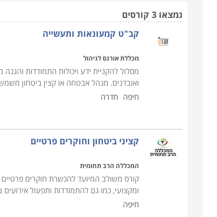
הביטחון והאבטחה; תלמד אותם מגוון רחב של טכניקו
נמצאו 3 קורסים
בתחום זה
.
קב"ט קמעונאות ותעשייה
חשוב להבין כי אבטחה אינה רק ללבוש מדים, לשאת
מכללת אורנס לניהול
ומגוונים בתחום אליהם המאבטח צריך להיות מודע ע
מסלול להקניית ידע ויכולות התמודדות והגנה 
מקצועי נתונה לדברים שונים לחלוטין מאשר האדם הרג
ואובדנים. מנהל אבטחה או קצין ביטחון משמש ב
מנת לזהות ולהגיב בהתאם לאיום ביטחוני פוטנציאלי
חיפה
חדרה
לצייר לעצמו תמונה כללית של הקורה סביבו, להגדיר א
מקומות ומצבים הנושאים פוטנציאל לחריגה, היא יכול
קציני ביטחון וחוקרים פרטיים
יכולת זו כמו גם יכולות נוספות, נלמדות במסגרת ק
למתחילים מיועד בעיקר לעובדים בעבודות כדוגמת אב
המכללה הרב תחומית
באחזקה ושימוש בנשק, ירי במגוון מצבים, יום, לילה, 
קורס משולב המיועד להכשרת חוקרים פרטיים וק
טכניקות מתקדמות, פיתוח ראייה מערכתית, ניתוח מצב, ז
ומקצועי, כמו גם להתמודדות ותפעול אירועים 
חיפה
למי מתאים הקורס