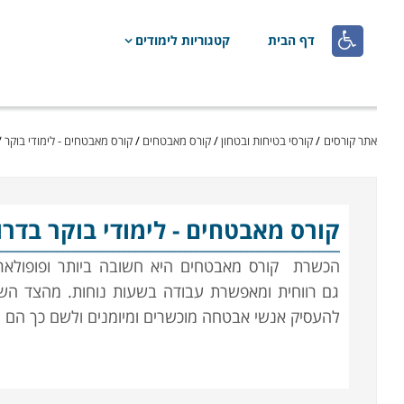

דף הבית
קטגוריות לימודים
אתר קורסים
/
קורסי בטיחות ובטחון
/
קורס מאבטחים
/
קורס מאבטחים - לימודי בוקר
/
קורס מאבטחים
- לימודי בוקר בדרו
הכשרת
קורס מאבטחים
היא חשובה ביותר ופופולא
גם רווחית ומאפשרת עבודה בשעות נוחות. מהצד השנ
להעסיק אנשי אבטחה מוכשרים ומיומנים ולשם כך הם 
עבודת המאבטח היא מאתגרת ודורשת רמה גבוהה של ער
מספיקות בלבד ויש צורך בהכשרה איכותית של קורס 