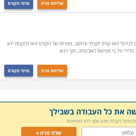
שליחת פניה
פרטי הקורס
 עם זאת ישנם תנאים מקדימים לכל מקצוע. כך למשל, מאבטח
תי ספר נדרש לשירות סדיר בצה"ל ברמת רובאי 03 ומעלה. מאבטח אישים צריך לסיים שירות קרבי בצה"ל, ובמוסדות
ות הלימוד השונות מתבצעת על פי קריטריונים אלה כפי שהם
ין ללמוד קורס ברמה אחרת מאשר הרמה שנקבעה לו, יוכל לעשות
לניהול הוא קורס יוקרתי ונחשב. מטרתו של הקורס היא להקנות ידע
ב פלילי על פי תפישת האבטחה, תוך דגש
שליחת פניה
פרטי הקורס
שה את כל העבודה בשבילך
תלבטים? לקבלת מידע נוסף ללא התחייבות
שלח פניה