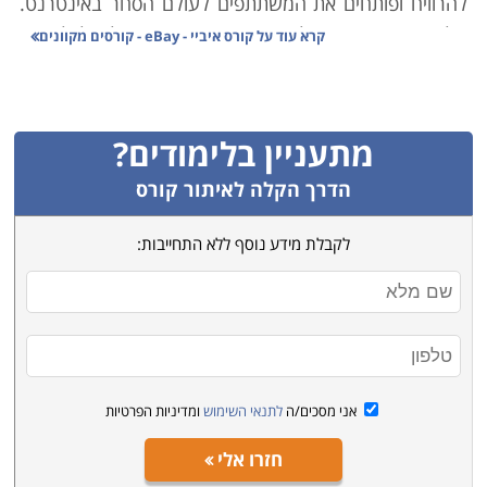
להרוויח ופותחים את המשתתפים לעולם הסחר באינטרנט.
הלימודים מאפשרים לעשות באתר שימוש יעיל וכלכלי, תוך
קרא עוד על
קורס איביי - eBay - קורסים מקוונים
ניצול היותו פלטפורמת מכירה בינלאומית פתוחה, בה ניתן
לקנות ולמכור כל דבר. כמעט לכל אחד מאיתנו ישנו יתרון
יחסי כלשהו כמו מוצר ספציפי אשר נגיש וזול יותר, או סחורה
מתעניין בלימודים?
ייחודית. איביי מאפשר למנף את אותו יתרון ולהתחיל לייצר
ממנו הכנסה צדדית או עיקרית מהבית.
הדרך הקלה לאיתור קורס
לקבלת מידע נוסף ללא התחייבות:
קורס איביי מתמקד בלימודי סחר באינטרנט, קורס מסחר
אלקטרוני, יזמות בסחר אלקטרוני, שיווק באינטרנט
ועוד. הלימודים מיועדים לאנשים שרוצים להשלים הכנסה,
להתמחות במסחר בשיטה זו, לבעלי עסקים המעוניינים
להרחיב את עסקיהם דרך אי ביי ולקהל הרחב המעוניין
בהכנסה נוספת ובעבודה מהבית.
אני מסכים/ה
לתנאי השימוש
ומדיניות הפרטיות
חזרו אלי
קראו בקטגורית קורס eBay את פירוט הקורסים, בחרו את