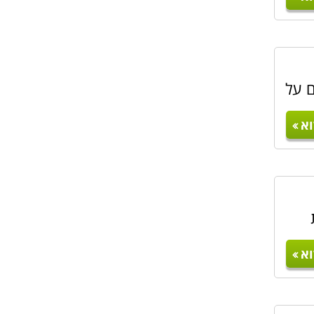
ם על
א
א