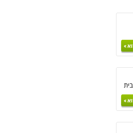
א
בית
א