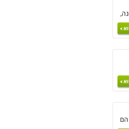
נה,
א
א
 הם