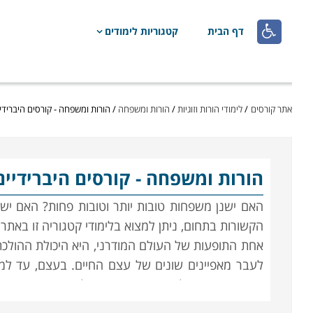

דף הבית
קטגוריות לימודים
אתר קורסים
/
לימודי הורות וזוגיות
/
הורות ומשפחה
/
הורות ומשפחה - קורסים היברידי
הורות ומשפחה
- קורסים היברידיים
האם ישנן משפחות טובות יותר וטובות פחות? האם יש 
הקשורות בתחום, ניתן למצוא בלימודי קטגוריה זו באתר.
אחת התופעות של העולם המודרני, היא היכולת ההולכת 
לעבר מאפיינים שונים של עצם החיים. בעצם, עד למה
כיום, איש, פרט להוגי דעות בודדים, לא העסיק עצמ
וכיצד אם בכלל יש לחנך למודל מסוים.