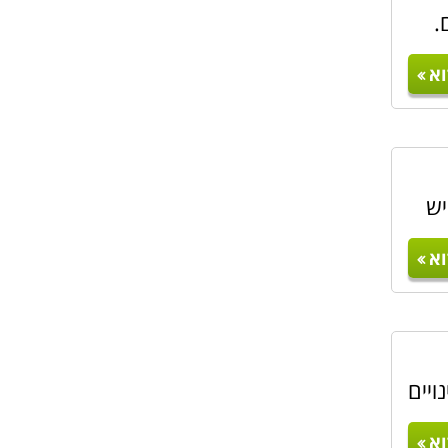
.
א
יש
א
ויים
א