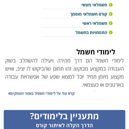
חשמלאי מעשי
קורס חשמלאי מוסמך
חשמלאי ראשי
התמחויות בחשמל
לימודי חשמל
לימודי חשמל הם דרך מהירה ויעילה להשתלב בשוק
העבודה במקצוע מבוקש. זהו תחום שהביקוש לו יציב, ואיש
מקצוע מיומן תמיד יוכל למצוא שפע של אפשרויות עבודה
בארגונים או כעצמאי.
מקצועית מחולק הענף לדרגות שונות המובילות זו לזו בסדר
קרא עוד על
לימודי חשמל באזור העמקים
עולה, ובפיקוח משרד הכלכלה, אשר מסמיך בתעודות מקצוע
בהתאם לדרג הנלמד. הסיווגים בענף החשמל הם כלהלן:
מתעניין בלימודים?
חשמלאי עוזר, חשמלאי מעשי, חשמלאי מוסמך,
חשמלאי
ראשי
, חשמלאי טכנאי,
חשמלאי-הנדסאי
, חשמלאי-מהנדס,
הדרך הקלה לאיתור קורס