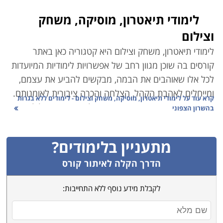
לימודי תיאטרון, מוסיקה, משחק
וצילום
לימודי תיאטרון, משחק וצילום היא קטגוריה כאן באתר
קורסים בה שוכן מגוון רחב של אפשרויות לימודיות המיועדות
לכל אלו שאוהבים את הבמה, מבקשים להביע את עצמם,
ומייחלים לאהבת הקהל, הצלחה והכרה ציבורית לאומנותם.
קרא עוד על
לימודי תיאטרון, מוסיקה, משחק וצילום - לימודים ללא בגרות
בין העמודים הבאים תמצאו שפע של הכשרות ומסלולי
בהשרון הצפוני
העשרה למתחילים ומתקדמים, כאשר המכנה המשותף בין
כולם הוא הבמה ותעשיית הבידור. הקטגוריה מחולקת
מתעניין בלימודים?
למספר התמחויות משנה על פי המפתח הבא:
הדרך הקלה לאיתור קורס
קורס צילום
לקבלת מידע נוסף ללא התחייבות:
אין היום אף אחד שלא יוכל לנצל את התועלות הנרכשות
בקורסי הצילום בקטגוריה זו, בין אם ברצונו להפוך לצלם
מקצועי ולרכוש הכשרה ברמה הגבוהה ביותר, ובין אם