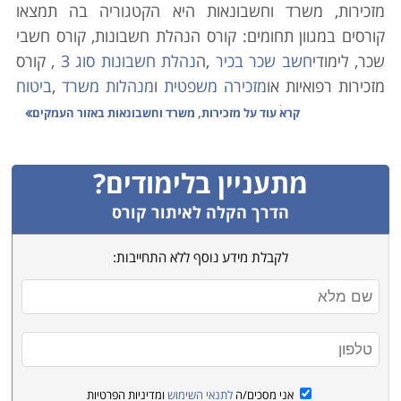
מזכירות, משרד וחשבונאות היא הקטגוריה בה תמצאו
קורסים במגוון תחומים: קורס הנהלת חשבונות, קורס חשבי
שכר, לימודי
חשב שכר בכיר
,
ה
נהלת חשבונות סוג 3
,
קורס
מזכירות רפואיות או
מזכירה משפטית
ו
מנהלות משרד
,
ביטוח
,
קורס יעוץ מס
, לימודי
חשבונאות
, תוכנות משרדיות, ועוד.
קרא עוד על
מזכירות, משרד וחשבונאות באזור העמקים
למשל לימודי
מזכירות רפואית
הוא בין התחומים הכדאיים
ביותר בענף, ומאפשרים להשתלב במערכות הבריאות
מתעניין בלימודים?
שמעניקות יציבות תעסוקתית לצד שכר נאה ובסביבת
עבודה מרתקת, וזאת ללא צורך בלימודים של שבע שנים
הדרך הקלה לאיתור קורס
להסמכת רופא, או ארבע שנים להסמכת אחות. כל הנדרש
לקבלת מידע נוסף ללא התחייבות:
הוא קורס קצר ויעיל.
תועלת נוספת ניתן לרכוש במהלך
לימודי הנהלת חשבונות
או
קורס יעוץ מס, שכן אלו מקצועות שתמיד נדרשים בשוק
העבודה, כולל במשרה חלקית. ניתן לרכוש את כלי המקצוע
אפילו בקורס הנהלת חשבונות מזורז, וכך לחסוך זמן ולצאת
אני מסכים/ה
לתנאי השימוש
ומדיניות הפרטיות