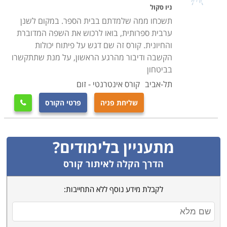
ניו סקול
מקווים שהצלחנו בכך, אך אם בכל אופן לא מצאתם בדיוק
תשכחו ממה שלמדתם בבית הספר. במקום לשנן
את קורס ערבית באזור ירושלים, אנו מזמינים אתכם
ערבית ספרותית, בואו לרכוש את השפה המדוברת
להתקשר ליועצות הלימודים המיומנות שלנו, שינסו לאתר
והחיונית. קורס זה שם דגש על פיתוח יכולות
עבורכם עוד הזדמנויות אטרקטיביות שיתאימו לצרכיכם.
הקשבה ודיבור מהרגע הראשון, על מנת שתתקשרו
בביטחון
תל-אביב
קורס אינטרנטי - זום
שליחת פניה
פרטי הקורס

מתעניין בלימודים?
הדרך הקלה לאיתור קורס
לקבלת מידע נוסף ללא התחייבות: