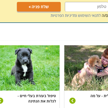
שלח פניה
ם/ה
לתנאי השימוש ומדיניות הפרטיות
ינים לאמץ לעצמם מקצוע חדש ומעניין עם סוסים, ולמדריכים
 בילדים ובני נוער במסגרת פעילותם הנוכחית. רכיבה טיפולית
ור לצמיחה אישית, סיפוק אישי ושביעות רצון מחייהם. מקצוע זה
להם באתגרי חייהם
.
ית - על מה
טיפול בעזרת בעלי חיים -
לגלות את הנתינה