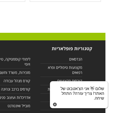
קטגוריות פופלאריות
הנדסאים
לימודי קוסמטיקה, טי
ויופי
מקצועות טיפוליים ופרא
רפואים
מזכירות, משרד וחשב
קורסים מקצועיים
קורס מנהל עבודה
שלום 👋 אני הצ'אטבוט של
לימודי מחשבים ורשתות
קורסים ברכב ונהיגה
האתר! צריך עזרה? התחל
קורסים בניהול
אדריכלות ועיצוב פנים
שיחה.
לימודי שפות
מובייל ואינטרנט