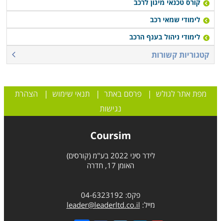
קורס טכנאי מיגון לרכב
קורסים אלו כוללים לימוד תיאורטי ומעשי כאשר בתום הקורס
מתבקשים המשתתפים להיבחן במבחן מעשי על ידי בוחן
לימודי שמאי רכב
מקצועי.
לימודי ניהול בענף הרכב
קטגוריות קשורות
מפת אתר לגולש
|
פרסם באתר
|
תנאי שימוש
|
הצהרת
נגישות
Coursim
לידר סיני 2022 בע"מ (קורסים)
האומן 17, חדרה
פקס: 04-6323192
מייל:
leader@leaderltd.co.il