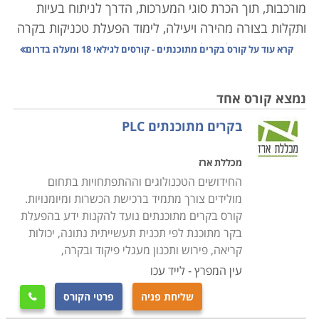
מורכבות, תוך הכרת סוגי המערכות, הדרך לניתוח בעיות
ותקלות בצורה מהירה ויעילה, לימוד הפעלת טכניקות בקרה
שונות ופיקוח על האלמנטים הרבים המרכיבים את המערכת
קרא עוד על
קורס בקרים מתוכנתים - קורסים לגילאי 18 ומעלה בדרום
הממוחשבת.
נמצא קורס אחד
תהליך בקרה נעשו בעבר באופן ידני, ברמת דיוק פחותה
בקרים מתוכנתים PLC
ותגובה איטית, אשר הקשו על הצורך בשמירת ערכים
קבועים של משתנים כגון לחץ, חום, זרימה, או לחות.
מכללת ארז
ההתפתחויות הטכנולוגיות הביאו לפיתוח תחום הנדסת
החידושים הטכנולוגים וההתפתחויות בתחום
המכשור והבקרה. תחום זה עוסק בתכנון ויישום מערכות
מולידים צורך מתמיד ברכישת הכשרות ומיומנויות.
ממוחשבות לבקרת משתנים כמו ספיקה, טמפרטורה, תנאי
קורס בקרים מתוכנתים נועד להקנות ידע בהפעלת
אקלים, בקרת נוזלים, מערכות הנעה, משקל, אנרגיה
בקר מתוכנת לפי תכנית תעשייתית נתונה, יכולות
ורובוטיקה, איסוף נתונים ומעקב אחרי פעילות המערכת
קריאה, פירוש ותכנון מעגלי פיקוד ובקרה,
כולה.
עין המפרץ - לייד עכו
שליחת פניה
פרטי הקורס

המכשור והבקרה משמשים כיום בתפקיד מרכזי במפעלים