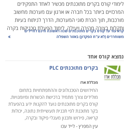
לימודי קורס בקרים מתוכנתים מכשיר לאחד התפקידים
המרכזיים ביותר בכל חברה או ארגון עם מערכות מחשוב
מורכבות, תוך הכרת סוגי המערכות, הדרך לניתוח בעיות
ותקלות בצורה מהירה ויעילה, לימוד הפעלת טכניקות בקרה
קרא עוד על
קורס בקרים מתוכנתים שנה ראשונה חינם לחיילים
שונות ופיקוח על האלמנטים הרבים המרכיבים את המערכת
משוחררים (לא ע"ח הפקדון) באזור השפלה
הממוחשבת.
נמצא קורס אחד
תהליך בקרה נעשו בעבר באופן ידני, ברמת דיוק פחותה
בקרים מתוכנתים PLC
ותגובה איטית, אשר הקשו על הצורך בשמירת ערכים
קבועים של משתנים כגון לחץ, חום, זרימה, או לחות.
מכללת ארז
ההתפתחויות הטכנולוגיות הביאו לפיתוח תחום הנדסת
החידושים הטכנולוגים וההתפתחויות בתחום
המכשור והבקרה. תחום זה עוסק בתכנון ויישום מערכות
מולידים צורך מתמיד ברכישת הכשרות ומיומנויות.
ממוחשבות לבקרת משתנים כמו ספיקה, טמפרטורה, תנאי
קורס בקרים מתוכנתים נועד להקנות ידע בהפעלת
אקלים, בקרת נוזלים, מערכות הנעה, משקל, אנרגיה
בקר מתוכנת לפי תכנית תעשייתית נתונה, יכולות
ורובוטיקה, איסוף נתונים ומעקב אחרי פעילות המערכת
קריאה, פירוש ותכנון מעגלי פיקוד ובקרה,
כולה.
עין המפרץ - לייד עכו